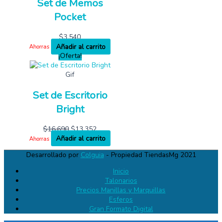
Set de Memos
Pocket
$
3,540
Añadir al carrito
Ahorras
¡Oferta!
Gif
Set de Escritorio
Bright
$
16,690
$
13,352
Añadir al carrito
Ahorras
Desarrollado por
Colguia
- Propiedad TiendasMg 2021
Inicio
Talonarios
Precios Manillas y Marquillas
Esferos
Gran Formato Digital