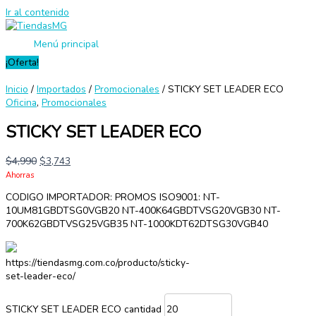
Ir al contenido
Menú principal
¡Oferta!
Inicio
/
Importados
/
Promocionales
/ STICKY SET LEADER ECO
Oficina
,
Promocionales
STICKY SET LEADER ECO
$
4,990
$
3,743
Ahorras
CODIGO IMPORTADOR: PROMOS ISO9001: NT-
10UM81GBDTSG0VGB20 NT-400K64GBDTVSG20VGB30 NT-
700K62GBDTVSG25VGB35 NT-1000KDT62DTSG30VGB40
https://tiendasmg.com.co/producto/sticky-
set-leader-eco/
STICKY SET LEADER ECO cantidad