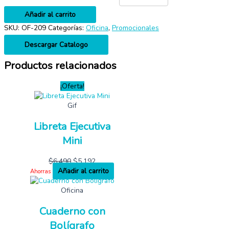
Añadir al carrito
SKU:
OF-209
Categorías:
Oficina
,
Promocionales
Descargar Catalogo
Productos relacionados
¡Oferta!
Gif
Libreta Ejecutiva
Mini
$
6,490
$
5,192
Añadir al carrito
Ahorras
Oficina
Cuaderno con
Bolígrafo