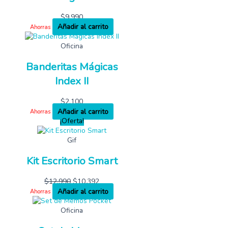
$
9,990
Añadir al carrito
Ahorras
Oficina
Banderitas Mágicas
Index II
$
2,100
Añadir al carrito
Ahorras
¡Oferta!
Gif
Kit Escritorio Smart
$
12,990
$
10,392
Añadir al carrito
Ahorras
Oficina