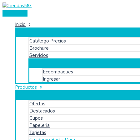
Menú
Ir
Buscar
Buscar
principal
al
por:
contenido
Inicio
Catálogo Precios
Brochure
Servicios
Ecoempaques
Ingresar
Productos
Ofertas
Destacados
Cupos
Papeleria
Tarjetas
Cuaderno Pasta Dura