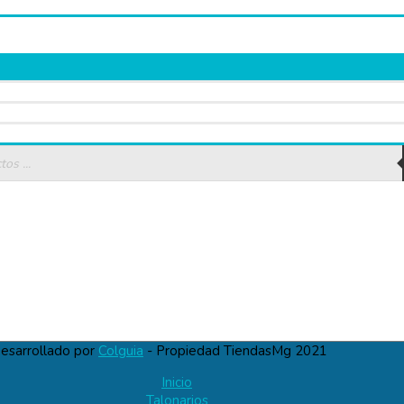
esarrollado por
Colguia
- Propiedad TiendasMg 2021
Inicio
Talonarios