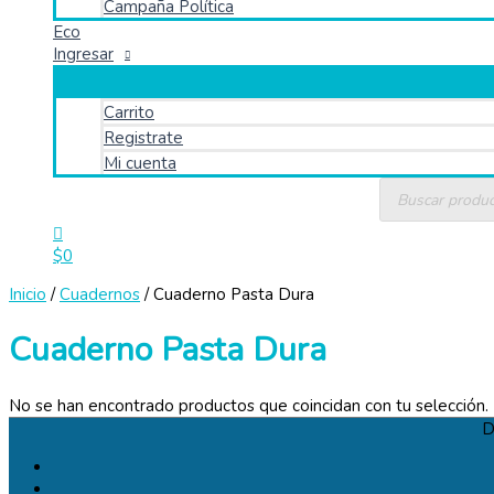
Campaña Política
Eco
Ingresar
Carrito
Registrate
Mi cuenta
Búsqueda
de
productos
$
0
Inicio
/
Cuadernos
/ Cuaderno Pasta Dura
Cuaderno Pasta Dura
No se han encontrado productos que coincidan con tu selección.
D