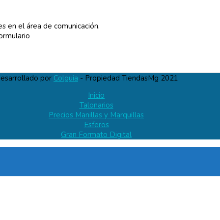
es en el área de comunicación.
formulario
esarrollado por
Colguia
- Propiedad TiendasMg 2021
Inicio
Talonarios
Precios Manillas y Marquillas
Esferos
Gran Formato Digital