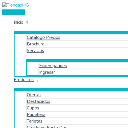
Menú
Ir
Buscar
Búsqueda
Buscar
principal
al
por:
de
contenido
productos
Inicio
Catálogo Precios
Brochure
Servicios
Ecoempaques
Ingresar
Productos
Ofertas
Destacados
Cupos
Papeleria
Tarjetas
Cuaderno Pasta Dura