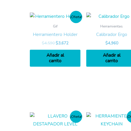
¡Oferta!
Gif
Herramientas
Herramientero Holder
Calibrador Ergo
$
4,590
$
3,672
$
4,960
Añadir al
Añadir al
carrito
carrito
¡Oferta!
¡O