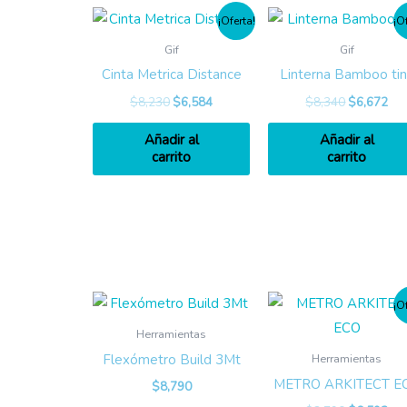
¡Oferta!
¡O
Gif
Gif
Cinta Metrica Distance
Linterna Bamboo ti
$
8,230
$
6,584
$
8,340
$
6,672
Añadir al
Añadir al
carrito
carrito
¡O
Herramientas
Flexómetro Build 3Mt
Herramientas
METRO ARKITECT E
$
8,790