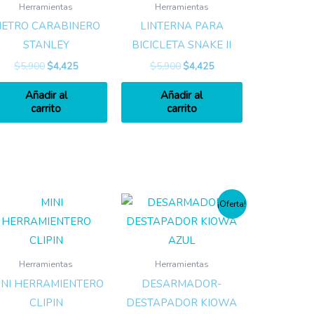
Herramientas
Herramientas
ETRO CARABINERO
LINTERNA PARA
STANLEY
BICICLETA SNAKE II
$
5,900
$
4,425
$
5,900
$
4,425
Añadir al
Añadir al
carrito
carrito
¡Oferta!
Herramientas
Herramientas
INI HERRAMIENTERO
DESARMADOR-
CLIPIN
DESTAPADOR KIOWA