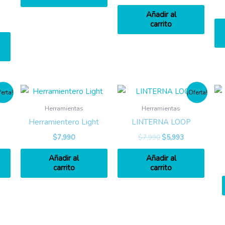
Añadir al
carrito
ferta!
¡Oferta!
Herramientas
Herramientas
Herramientero Light
LINTERNA LOOP
$
7,990
$
7,990
$
5,993
Añadir al
Añadir al
carrito
carrito