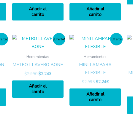
Añadir al
Añadir al
carrito
carrito
ferta!
¡Oferta!
¡Oferta!
Herramientas
Herramientas
ON
METRO LLAVERO BONE
MINI LAMPARA
FLEXIBLE
M
$
2,990
$
2,243
$
2,995
$
2,246
Añadir al
carrito
Añadir al
carrito