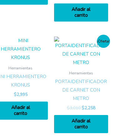
Añadir al
carrito
¡Oferta!
Herramientas
Herramientas
INI HERRAMIENTERO
PORTAIDENTIFICADOR
KRONUS
DE CARNET CON
$
2,995
METRO
Añadir al
$
3,010
$
2,258
carrito
Añadir al
carrito