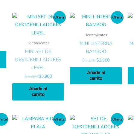
¡Oferta!
¡Oferta!
Herramientas
MINI LINTERNA
M
Herramientas
MINI SET DE
BAMBOO
DESTORNILLADORES
$
5,200
$
3,900
LEVEL
Añadir al
$
5,200
$
3,900
carrito
Añadir al
carrito
ferta!
¡Oferta!
¡Oferta!