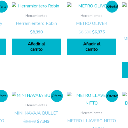
ferta!
¡Oferta!
Herramientas
Herramientas
ny
Herramientero Robin
METRO OLIVER
$
8,390
$
8,500
$
6,375
M
Añadir al
Añadir al
carrito
carrito
ferta!
¡Oferta!
¡Oferta!
Herramientas
MINI NAVAJA BULLET
Herramientas
CO
METRO LLAVERO NITTO
$
8,962
$
7,349