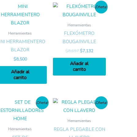
¡Oferta!
Herramientas
FLEXÓMETRO
Herramientas
INI HERRAMIENTERO
BOUGAINVILLE
BLAZOR
$
8,697
$
7,132
$
8,500
Añadir al
carrito
Añadir al
carrito
¡Oferta!
¡Oferta!
Herramientas
REGLA PLEGABLE CON
Herramientas