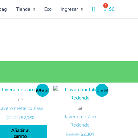
Buscar
bag
Tienda
Eco
Ingresar
$
0
¡Oferta!
¡Oferta!
Gif
lavero metalico Easy
Gif
Llavero metálico
$
2,700
$
2,160
Redondo
Añadir al
$
2,880
$
2,304
carrito