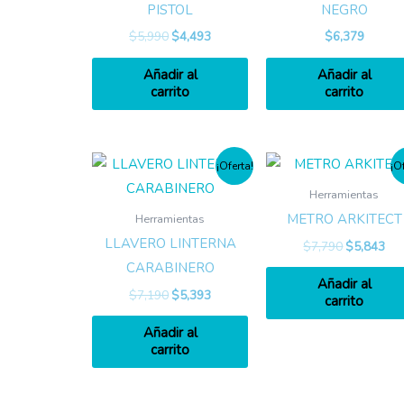
PISTOL
NEGRO
$
5,990
$
4,493
$
6,379
Añadir al
Añadir al
carrito
carrito
¡Oferta!
¡O
Herramientas
METRO ARKITECT
Herramientas
LLAVERO LINTERNA
$
7,790
$
5,843
CARABINERO
Añadir al
$
7,190
$
5,393
carrito
Añadir al
carrito