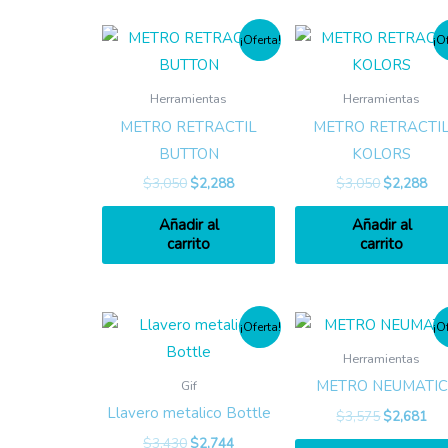
¡Oferta!
¡O
Herramientas
Herramientas
METRO RETRACTIL
METRO RETRACTI
BUTTON
KOLORS
$
3,050
$
2,288
$
3,050
$
2,288
Añadir al
Añadir al
carrito
carrito
¡Oferta!
¡O
Herramientas
METRO NEUMATIC
Gif
Llavero metalico Bottle
$
3,575
$
2,681
$
3,430
$
2,744