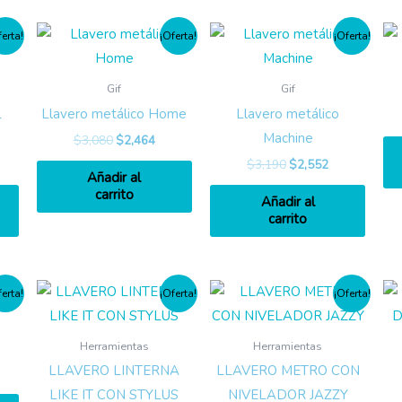
ferta!
¡Oferta!
¡Oferta!
Gif
Gif
L
Llavero metálico Home
Llavero metálico
Machine
$
3,080
$
2,464
$
3,190
$
2,552
Añadir al
carrito
Añadir al
carrito
ferta!
¡Oferta!
¡Oferta!
Herramientas
Herramientas
LLAVERO LINTERNA
LLAVERO METRO CON
LIKE IT CON STYLUS
NIVELADOR JAZZY