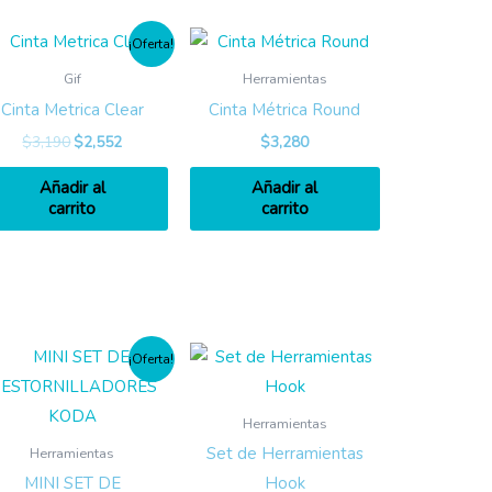
¡Oferta!
Gif
Herramientas
Cinta Metrica Clear
Cinta Métrica Round
$
3,190
$
2,552
$
3,280
Añadir al
Añadir al
carrito
carrito
¡Oferta!
Herramientas
Set de Herramientas
Herramientas
MINI SET DE
Hook