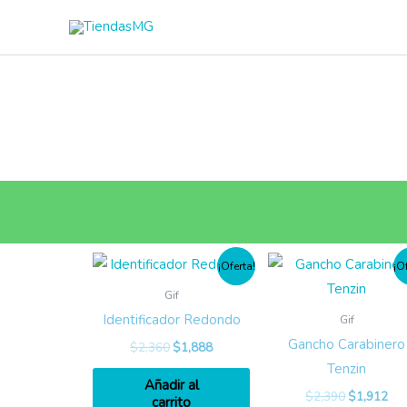
Ir
al
contenido
¡Oferta!
¡O
Gif
Identificador Redondo
Gif
Gancho Carabinero
$
2,360
$
1,888
Tenzin
Añadir al
$
2,390
$
1,912
carrito