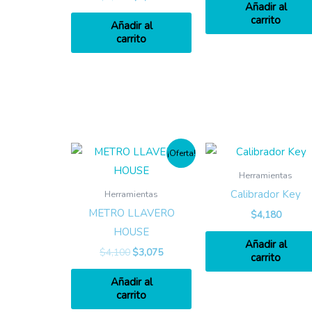
Añadir al
carrito
Añadir al
carrito
¡Oferta!
Herramientas
Calibrador Key
Herramientas
METRO LLAVERO
$
4,180
HOUSE
Añadir al
$
4,100
$
3,075
carrito
Añadir al
carrito