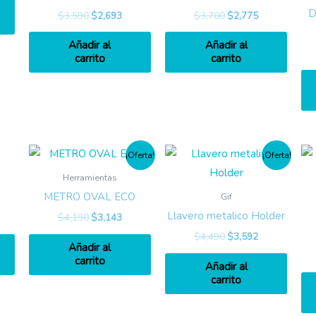
D
$
3,590
$
2,693
$
3,700
$
2,775
Añadir al
Añadir al
carrito
carrito
¡Oferta!
¡Oferta!
Herramientas
METRO OVAL ECO
Gif
Llavero metalico Holder
$
4,190
$
3,143
$
4,490
$
3,592
Añadir al
carrito
Añadir al
carrito