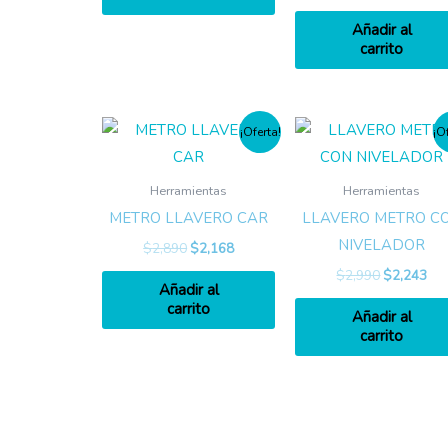
Añadir al
carrito
¡Oferta!
¡O
Herramientas
Herramientas
METRO LLAVERO CAR
LLAVERO METRO C
NIVELADOR
$
2,890
$
2,168
$
2,990
$
2,243
Añadir al
carrito
Añadir al
carrito