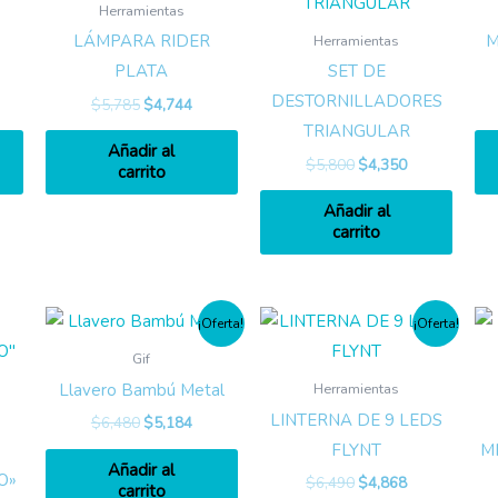
Herramientas
LÁMPARA RIDER
M
Herramientas
PLATA
SET DE
DESTORNILLADORES
$
5,785
$
4,744
TRIANGULAR
Añadir al
$
5,800
$
4,350
carrito
Añadir al
carrito
¡Oferta!
¡Oferta!
Gif
Llavero Bambú Metal
Herramientas
LINTERNA DE 9 LEDS
$
6,480
$
5,184
FLYNT
M
Añadir al
O»
$
6,490
$
4,868
carrito