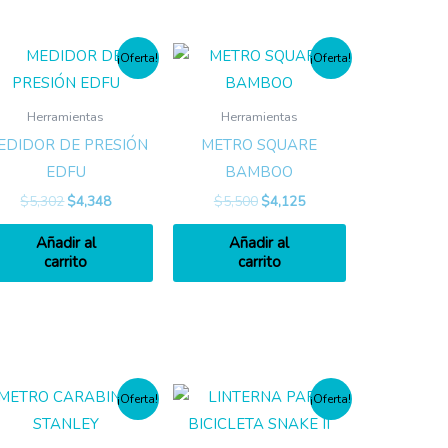
¡Oferta!
¡Oferta!
Herramientas
Herramientas
EDIDOR DE PRESIÓN
METRO SQUARE
EDFU
BAMBOO
$
5,302
$
4,348
$
5,500
$
4,125
Añadir al
Añadir al
carrito
carrito
¡Oferta!
¡Oferta!