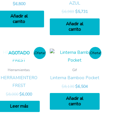
AZUL
$
6,800
$
6,989
$
5,731
Añadir al
carrito
Añadir al
carrito
AGOTADO
¡Oferta!
¡Oferta!
Herramientas
Gif
HERRAMIENTERO
Linterna Bamboo Pocket
FREST
$
8,130
$
6,504
$
8,000
$
6,000
Añadir al
carrito
Leer más