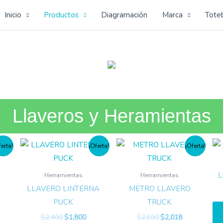
Inicio
Productos
Diagramación
Marca
Tote
Viajes
Llaveros y Heramientas
ferta!
¡Oferta!
¡Oferta!
L
Herramientas
Herramientas
LLAVERO LINTERNA
METRO LLAVERO
PUCK
TRUCK
$
2,400
$
1,800
$
2,690
$
2,018