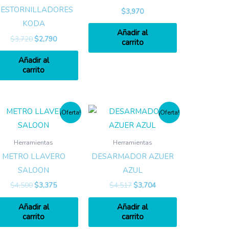
ESTORNILLADORES
$
3,970
KODA
Añadir al
$
3,720
$
2,790
carrito
Añadir al
carrito
¡Oferta!
¡Oferta!
Herramientas
Herramientas
METRO LLAVERO
DESARMADOR AZUER
SALOON
AZUL
$
4,500
$
3,375
$
4,517
$
3,704
Añadir al
Añadir al
carrito
carrito