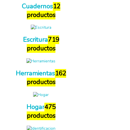
Cuadernos
12
productos
Escritura
719
productos
Herramientas
162
productos
Hogar
475
productos