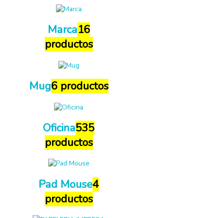
Marca
16
productos
Mug
6 productos
Oficina
535
productos
Pad Mouse
4
productos