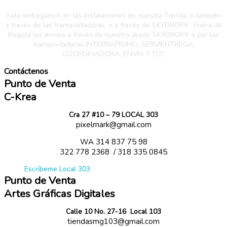
Solo entregamos en las instalaciones de nuestra Tienda, o también
a través de las transportadoras, o a través de SKYDROPX.
Fuera de
Bogotá los envios a través de nuestro aliado SKYDROPX o por las
transportadoras INTERRAPISIMO, SERVIENTREGA,
COORDINADORA, ENVIA Y TCC
Contáctenos
Punto de Venta
C-Krea
Cra 27 #10 – 79 LOCAL 303
pixelmark@gmail.com
WA
314 837 75 98
322 778 2368 / 318 335 0845
Escríbeme Local 303
Punto de Venta
Artes Gráficas Digitales
Calle 10 No. 27-16 Local 103
tiendasmg103@gmail.com