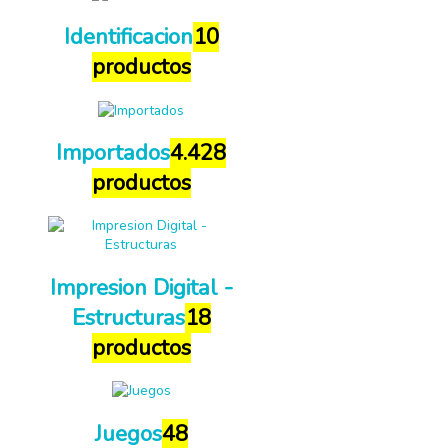
Identificacion
10
productos
Importados
4.428
productos
Impresion Digital -
Estructuras
18
productos
Juegos
48