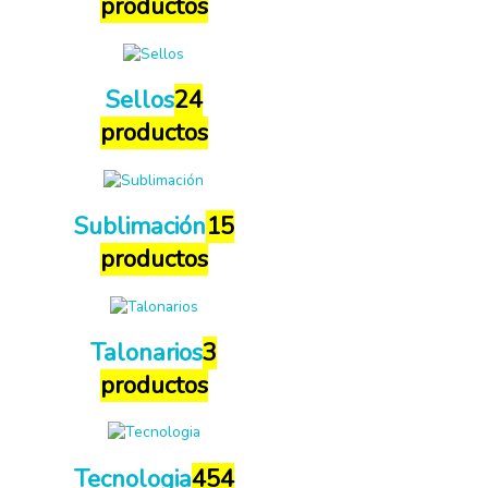
productos
Sellos
24
productos
Sublimación
15
productos
Talonarios
3
productos
Tecnologia
454