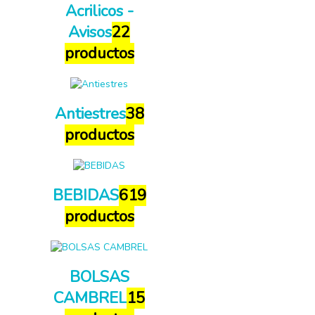
Acrilicos -
Avisos
22
productos
Antiestres
38
productos
BEBIDAS
619
productos
BOLSAS
CAMBREL
15