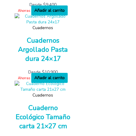
Desde
$
9,400
Añadir al carrito
Ahorras
Cuadernos
Cuadernos
Argollado Pasta
dura 24×17
Desde
$
10,900
Añadir al carrito
Ahorras
Cuadernos
Cuaderno
Ecológico Tamaño
carta 21×27 cm