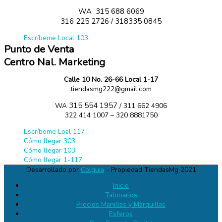
WA
315 688 6069
316 225 2726 / 318335 0845
Escríbeme Local 103
Punto de Venta
Centro Nal. Marketing
Calle 10 No. 26-66 Local 1-17
tiendasmg222@gmail.com
315 554 1957
WA
/ 311 662 4906
322 414 1007 – 320 8881750
Escríbeme Loal 117
Cómo llegar 303
Cómo llegar 103
Cómo llegar 1-117
Desarrollado por
Colguia
- Propiedad TiendasMg 2021
Inicio
Talonarios
Precios Manillas y Marquillas
Esferos