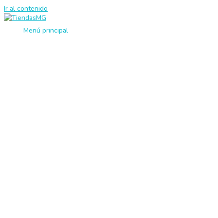
Ir al contenido
Menú principal
Viajes
Usb
Textil
Tecnologia
Talonarios
Sublimación
Sellos
Salud y Belleza
Pines