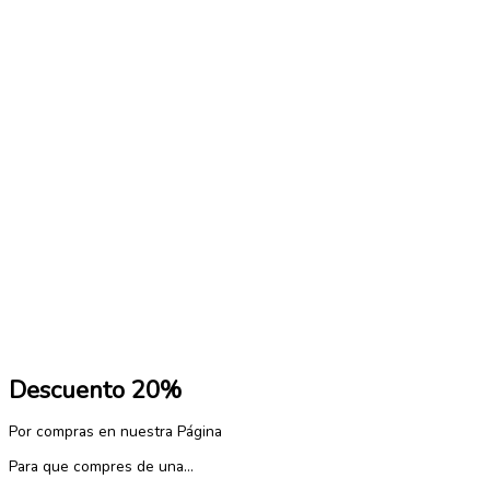
Herramientas
Escritura
Cuadernos
Botones
Bombas
Bolsos y Bolsas
BOLSAS CAMBREL
BEBIDAS
Antiestres
Descuento 20%
Por compras en nuestra Página
Para que compres de una…