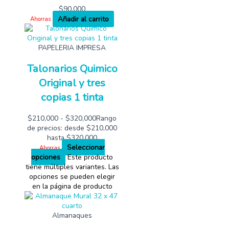
$
90,000
Añadir al carrito
Ahorras
PAPELERIA IMPRESA
Talonarios Quimico
Original y tres
copias 1 tinta
$
210,000
-
$
320,000
Rango
de precios: desde $210,000
hasta $320,000
Seleccionar
Ahorras
opciones
Este producto
tiene múltiples variantes. Las
opciones se pueden elegir
en la página de producto
Almanaques