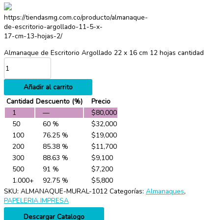
https://tiendasmg.com.co/producto/almanaque-
de-escritorio-argollado-11-5-x-
17-cm-13-hojas-2/
Almanaque de Escritorio Argollado 22 x 16 cm 12 hojas cantidad
Añadir al carrito
Cantidad
Descuento (%)
Precio
1
—
$
80,000
50
60 %
$
32,000
100
76.25 %
$
19,000
200
85.38 %
$
11,700
300
88.63 %
$
9,100
500
91 %
$
7,200
1.000+
92.75 %
$
5,800
SKU:
ALMANAQUE-MURAL-1012
Categorías:
Almanaques
,
PAPELERIA IMPRESA
Descargar Catalogo