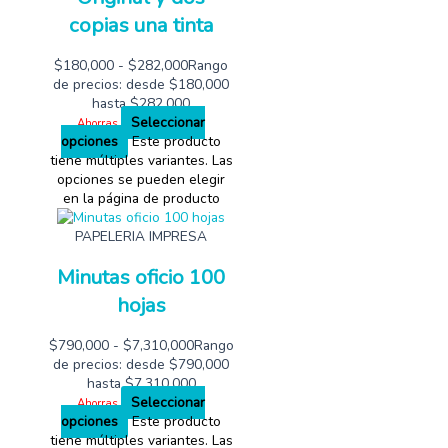
copias una tinta
$
180,000
-
$
282,000
Rango
de precios: desde $180,000
hasta $282,000
Seleccionar
Ahorras
opciones
Este producto
tiene múltiples variantes. Las
opciones se pueden elegir
en la página de producto
PAPELERIA IMPRESA
Minutas oficio 100
hojas
$
790,000
-
$
7,310,000
Rango
de precios: desde $790,000
hasta $7,310,000
Seleccionar
Ahorras
opciones
Este producto
tiene múltiples variantes. Las