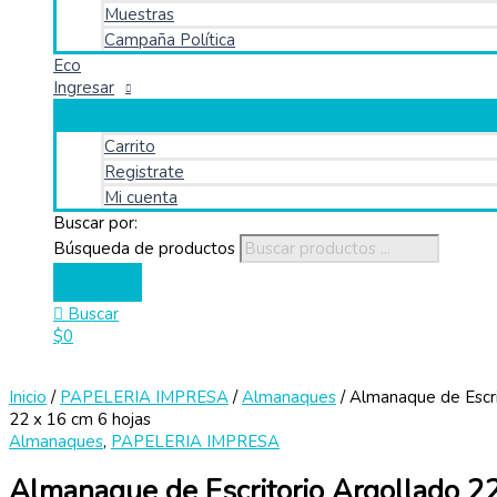
Muestras
Campaña Política
Eco
Ingresar
Carrito
Registrate
Mi cuenta
Buscar por:
Búsqueda de productos
Buscar
$
0
Inicio
/
PAPELERIA IMPRESA
/
Almanaques
/ Almanaque de Escri
22 x 16 cm 6 hojas
Almanaques
,
PAPELERIA IMPRESA
Almanaque de Escritorio Argollado 2