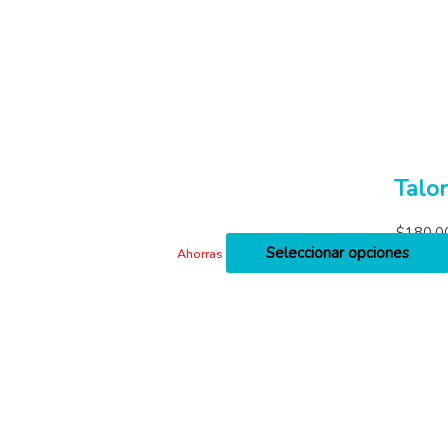
Talon
$
180,0
Seleccionar opciones
Ahorras