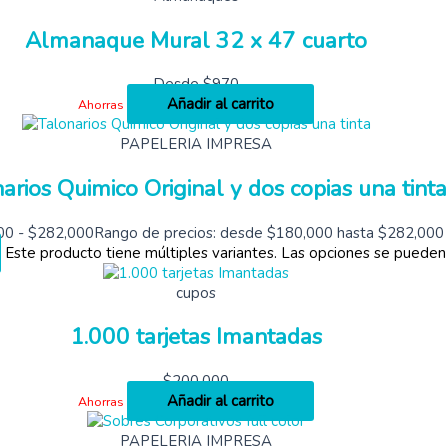
Almanaque Mural 32 x 47 cuarto
Desde
$
970
Añadir al carrito
Ahorras
PAPELERIA IMPRESA
arios Quimico Original y dos copias una tinta
00
-
$
282,000
Rango de precios: desde $180,000 hasta $282,000
Este producto tiene múltiples variantes. Las opciones se pueden
cupos
1.000 tarjetas Imantadas
$
200,000
Añadir al carrito
Ahorras
PAPELERIA IMPRESA