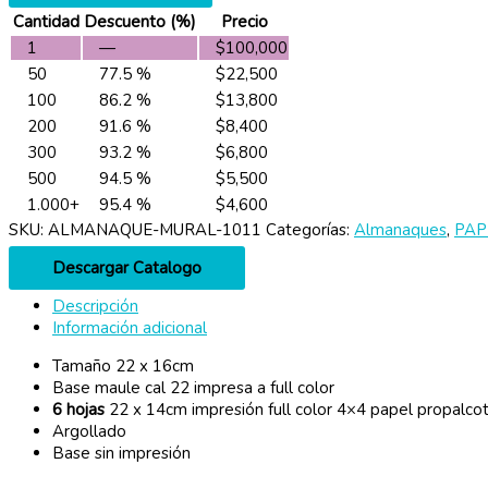
Cantidad
Descuento (%)
Precio
1
—
$
100,000
50
77.5 %
$
22,500
100
86.2 %
$
13,800
200
91.6 %
$
8,400
300
93.2 %
$
6,800
500
94.5 %
$
5,500
1.000+
95.4 %
$
4,600
SKU:
ALMANAQUE-MURAL-1011
Categorías:
Almanaques
,
PAP
Descargar Catalogo
Descripción
Información adicional
Tamaño 22 x 16cm
Base maule cal 22 impresa a full color
6 hojas
22 x 14cm impresión full color 4×4 papel propalco
Argollado
Base sin impresión