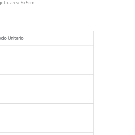
 objeto. area 5x5cm
cio Unitario