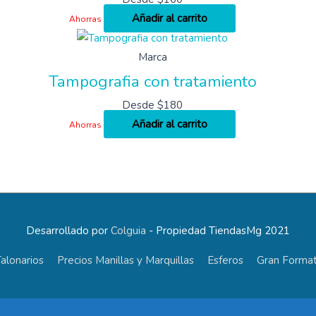
Añadir al carrito
Ahorras
Marca
Tampografia con tratamiento
Desde
$
180
Añadir al carrito
Ahorras
Desarrollado por
Colguia
- Propiedad TiendasMg 2021
alonarios
Precios Manillas y Marquillas
Esferos
Gran Format