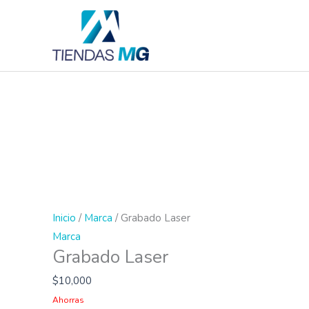
Ir
al
contenido
Grabado
Laser
cantidad
Inicio
/
Marca
/ Grabado Laser
Marca
Grabado Laser
$
10,000
Ahorras