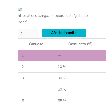
https://tiendasmg.com.co/producto/grabado-
laser/
Añadir al carrito
Cantidad
Descuento (%)
1
—
2
10 %
3
30 %
4
50 %
5
55 %