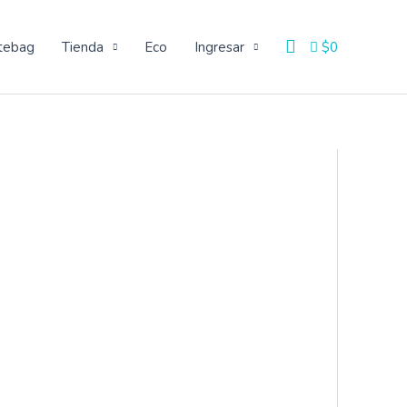
Buscar
tebag
Tienda
Eco
Ingresar
$
0