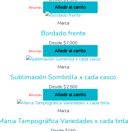
Añadir al carrito
Ahorras
Marca
Bordado frente
Desde
$
7,000
Añadir al carrito
Ahorras
Marca
Sublimación Sombrilla x cada casco
Desde
$
2,500
Añadir al carrito
Ahorras
Marca
Marca Tampográfica Variedades x cada tinta
Desde
$
160