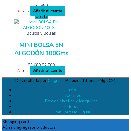
$
3,880
Añadir al carrito
Ahorras
¡Oferta!
Bolsos y Bolsas
MINI BOLSA EN
ALGODÓN 100Gms
$
3,680
$
2,760
Añadir al carrito
Ahorras
Desarrollado por
Colguia
- Propiedad TiendasMg 2021
Inicio
Talonarios
Precios Manillas y Marquillas
Esferos
Gran Formato Digital
Shopping cart
0
Aún no agregaste productos.