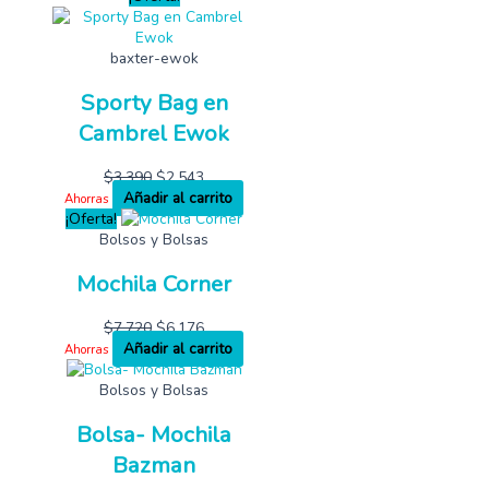
baxter-ewok
Sporty Bag en
Cambrel Ewok
$
3,390
$
2,543
Añadir al carrito
Ahorras
¡Oferta!
Bolsos y Bolsas
Mochila Corner
$
7,720
$
6,176
Añadir al carrito
Ahorras
Bolsos y Bolsas
Bolsa- Mochila
Bazman