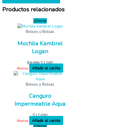
Productos relacionados
¡Oferta!
Bolsos y Bolsas
Mochila Kambrel
Logan
$
3,350
$
2,680
Añadir al carrito
Ahorras
Bolsos y Bolsas
Canguro
Impermeable Aqua
$
17,690
Añadir al carrito
Ahorras
¡Oferta!