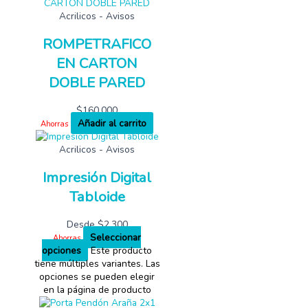
Acrilicos - Avisos
ROMPETRAFICO
EN CARTON
DOBLE PARED
$
160,000
Añadir al carrito
Ahorras
Acrilicos - Avisos
Impresión Digital
Tabloide
Desde
$
2,300
Seleccionar
Ahorras
opciones
Este producto
tiene múltiples variantes. Las
opciones se pueden elegir
en la página de producto