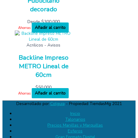
Publicitario
decorado
Desde
$
300,000
Añadir al carrito
Ahorras
Acrilicos - Avisos
Backline Impreso
METRO Lineal de
60cm
$
50,000
Añadir al carrito
Ahorras
Desarrollado por
Colguia
- Propiedad TiendasMg 2021
Inicio
Talonarios
Precios Manillas y Marquillas
Esferos
Gran Formato Digital