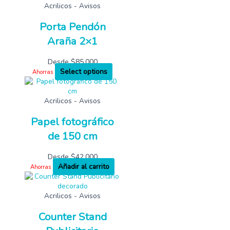
Acrilicos - Avisos
Porta Pendón
Araña 2×1
Desde
$
85,000
Select options
Ahorras
Acrilicos - Avisos
Papel fotográfico
de 150 cm
Desde
$
42,000
Añadir al carrito
Ahorras
Acrilicos - Avisos
Counter Stand