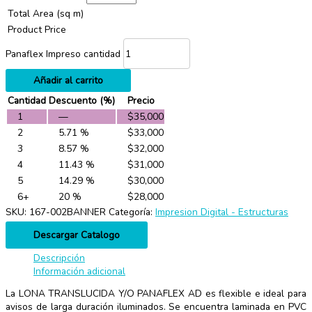
Total Area (sq m)
Product Price
Panaflex Impreso cantidad
Añadir al carrito
Cantidad
Descuento (%)
Precio
1
—
$
35,000
2
5.71 %
$
33,000
3
8.57 %
$
32,000
4
11.43 %
$
31,000
5
14.29 %
$
30,000
6+
20 %
$
28,000
SKU:
167-002BANNER
Categoría:
Impresion Digital - Estructuras
Descargar Catalogo
Descripción
Información adicional
La LONA TRANSLUCIDA Y/O PANAFLEX AD es flexible e ideal para
avisos de larga duración iluminados. Se encuentra laminada en PVC