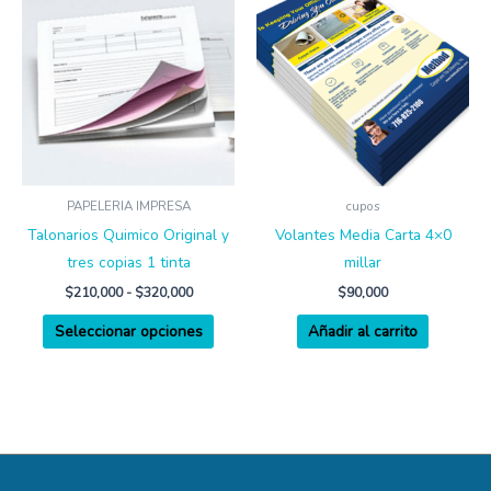
producto
precios:
desde
tiene
$210,000
múltiples
hasta
$320,000
variantes.
Las
opciones
se
pueden
PAPELERIA IMPRESA
cupos
elegir
Talonarios Quimico Original y
Volantes Media Carta 4×0
en
tres copias 1 tinta
millar
la
$
210,000
-
$
320,000
$
90,000
página
Seleccionar opciones
Añadir al carrito
de
producto