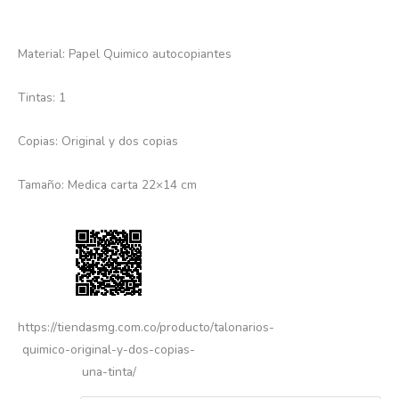
Material: Papel Quimico autocopiantes
Tintas: 1
Copias: Original y dos copias
Tamaño: Medica carta 22×14 cm
https://tiendasmg.com.co/producto/talonarios-
quimico-original-y-dos-copias-
una-tinta/