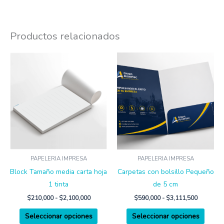
Productos relacionados
Rango
Rango
Este
Este
de
de
producto
produ
precios:
precios:
desde
desde
tiene
tiene
$210,000
$590,000
múltiples
múltip
hasta
hasta
$2,100,000
$3,111,5
variantes.
varian
Las
Las
opciones
opcio
se
se
pueden
puede
PAPELERIA IMPRESA
PAPELERIA IMPRESA
elegir
elegir
Block Tamaño media carta hoja
Carpetas con bolsillo Pequeño
en
en
1 tinta
de 5 cm
la
la
$
210,000
-
$
2,100,000
$
590,000
-
$
3,111,500
página
págin
Seleccionar opciones
Seleccionar opciones
de
de