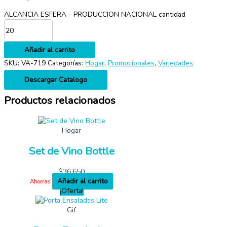
ALCANCIA ESFERA - PRODUCCION NACIONAL cantidad
Añadir al carrito
SKU:
VA-719
Categorías:
Hogar
,
Promocionales
,
Variedades
Descargar Catalogo
Productos relacionados
Hogar
Set de Vino Bottle
$
36,650
Añadir al carrito
Ahorras
¡Oferta!
Gif