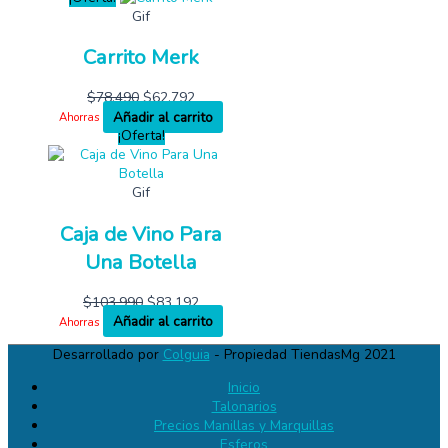
Gif
Carrito Merk
$
78,490
$
62,792
Añadir al carrito
Ahorras
¡Oferta!
Gif
Caja de Vino Para
Una Botella
$
103,990
$
83,192
Añadir al carrito
Ahorras
Desarrollado por
Colguia
- Propiedad TiendasMg 2021
Inicio
Talonarios
Precios Manillas y Marquillas
Esferos