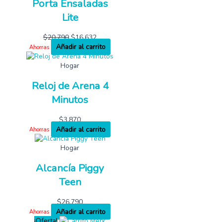
Porta Ensaladas
Lite
$
20,790
$
16,632
Añadir al carrito
Ahorras
Hogar
Reloj de Arena 4
Minutos
$
3,870
Añadir al carrito
Ahorras
Hogar
Alcancía Piggy
Teen
$
26,790
Añadir al carrito
Ahorras
¡Oferta!