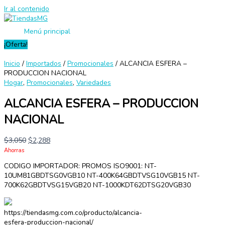
Ir al contenido
Menú principal
¡Oferta!
Inicio
/
Importados
/
Promocionales
/ ALCANCIA ESFERA –
PRODUCCION NACIONAL
Hogar
,
Promocionales
,
Variedades
ALCANCIA ESFERA – PRODUCCION
NACIONAL
$
3,050
$
2,288
Ahorras
CODIGO IMPORTADOR: PROMOS ISO9001: NT-
10UM81GBDTSG0VGB10 NT-400K64GBDTVSG10VGB15 NT-
700K62GBDTVSG15VGB20 NT-1000KDT62DTSG20VGB30
https://tiendasmg.com.co/producto/alcancia-
esfera-produccion-nacional/