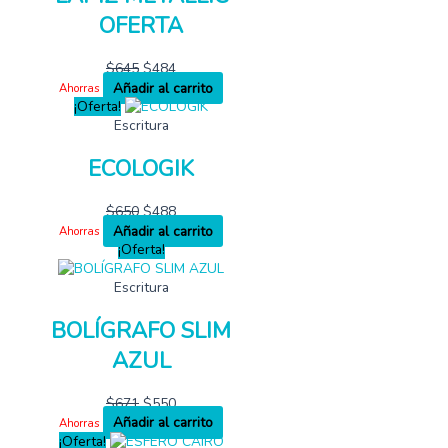
OFERTA
$
645
$
484
Añadir al carrito
Ahorras
¡Oferta!
Escritura
ECOLOGIK
$
650
$
488
Añadir al carrito
Ahorras
¡Oferta!
Escritura
BOLÍGRAFO SLIM
AZUL
$
671
$
550
Añadir al carrito
Ahorras
¡Oferta!