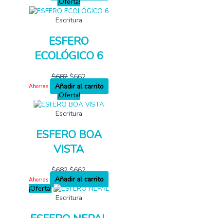
¡Oferta!
Escritura
ESFERO
ECOLÓGICO 6
$
682
$
662
Añadir al carrito
Ahorras
¡Oferta!
Escritura
ESFERO BOA
VISTA
$
682
$
662
Añadir al carrito
Ahorras
¡Oferta!
Escritura