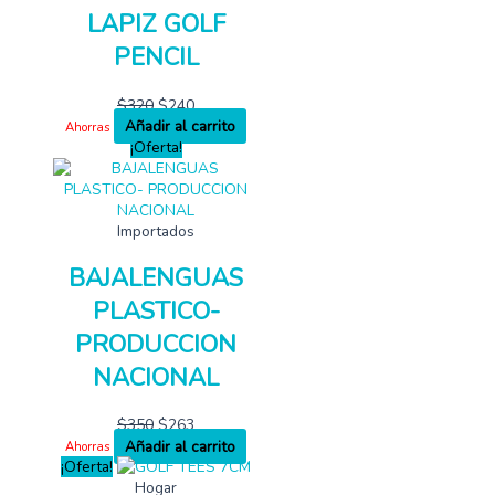
LAPIZ GOLF
PENCIL
$
320
$
240
Añadir al carrito
Ahorras
¡Oferta!
Importados
BAJALENGUAS
PLASTICO-
PRODUCCION
NACIONAL
$
350
$
263
Añadir al carrito
Ahorras
¡Oferta!
Hogar