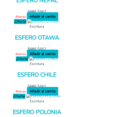
ESFERO NEPAL
$
682
$
662
Añadir al carrito
Ahorras
¡Oferta!
Escritura
ESFERO OTAWA
$
682
$
662
Añadir al carrito
Ahorras
¡Oferta!
Escritura
ESFERO CHILE
$
682
$
662
Añadir al carrito
Ahorras
¡Oferta!
Escritura
ESFERO POLONIA