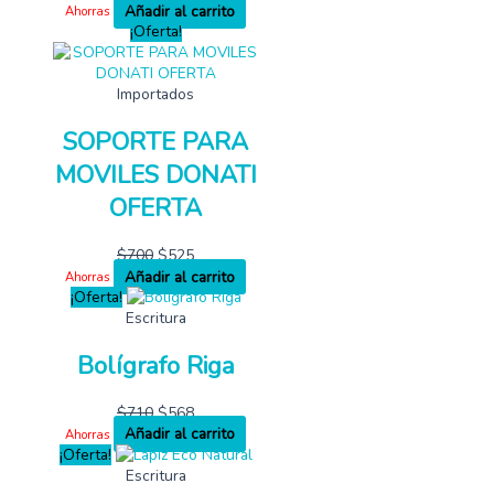
Añadir al carrito
Ahorras
¡Oferta!
Importados
SOPORTE PARA
MOVILES DONATI
OFERTA
$
700
$
525
Añadir al carrito
Ahorras
¡Oferta!
Escritura
Bolígrafo Riga
$
710
$
568
Añadir al carrito
Ahorras
¡Oferta!
Escritura