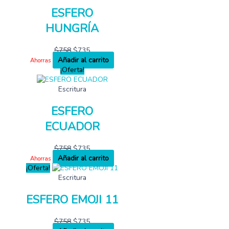
ESFERO
HUNGRÍA
$
758
$
735
Añadir al carrito
Ahorras
¡Oferta!
Escritura
ESFERO
ECUADOR
$
758
$
735
Añadir al carrito
Ahorras
¡Oferta!
Escritura
ESFERO EMOJI 11
$
758
$
735