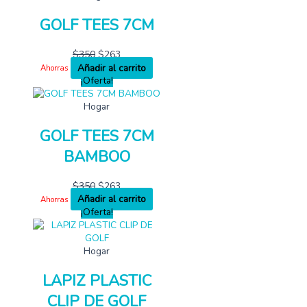
GOLF TEES 7CM
$
350
$
263
Añadir al carrito
Ahorras
¡Oferta!
Hogar
GOLF TEES 7CM
BAMBOO
$
350
$
263
Añadir al carrito
Ahorras
¡Oferta!
Hogar
LAPIZ PLASTIC
CLIP DE GOLF