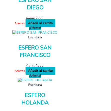
ESFERO SAN
DIEGO
$
796
$
772
Añadir al carrito
Ahorras
¡Oferta!
Escritura
ESFERO SAN
FRANCISCO
$
796
$
772
Añadir al carrito
Ahorras
¡Oferta!
Escritura
ESFERO
HOLANDA