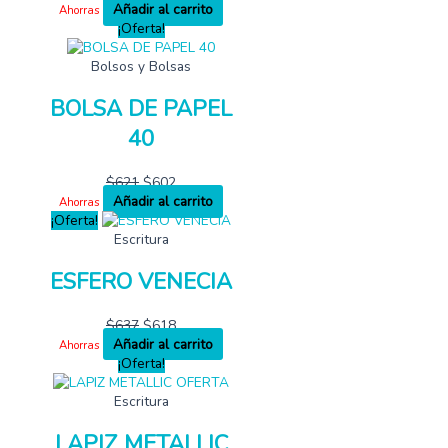
Añadir al carrito
Ahorras
¡Oferta!
Bolsos y Bolsas
BOLSA DE PAPEL
40
$
621
$
602
Añadir al carrito
Ahorras
¡Oferta!
Escritura
ESFERO VENECIA
$
637
$
618
Añadir al carrito
Ahorras
¡Oferta!
Escritura
LAPIZ METALLIC