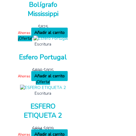
Bolígrafo
Mississippi
$
825
Añadir al carrito
Ahorras
¡Oferta!
Escritura
Esfero Portugal
$
830
$
805
Añadir al carrito
Ahorras
¡Oferta!
Escritura
ESFERO
ETIQUETA 2
$
834
$
809
Añadir al carrito
Ahorras