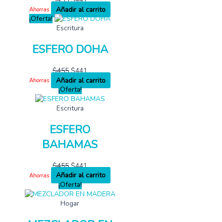
Añadir al carrito
Ahorras
¡Oferta!
Escritura
ESFERO DOHA
$
455
$
441
Añadir al carrito
Ahorras
¡Oferta!
Escritura
ESFERO
BAHAMAS
$
455
$
441
Añadir al carrito
Ahorras
¡Oferta!
Hogar