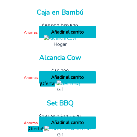
Caja en Bambú
$
86,900
$
69,520
Añadir al carrito
Ahorras
Hogar
Alcancia Cow
$
10,290
Añadir al carrito
Ahorras
¡Oferta!
Gif
Set BBQ
$
141,900
$
113,520
Añadir al carrito
Ahorras
¡Oferta!
Gif