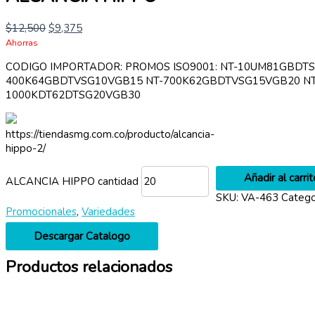
$
12,500
$
9,375
Ahorras
CODIGO IMPORTADOR: PROMOS ISO9001: NT-10UM81GBDT
400K64GBDTVSG10VGB15 NT-700K62GBDTVSG15VGB20 NT
1000KDT62DTSG20VGB30
https://tiendasmg.com.co/producto/alcancia-
hippo-2/
Añadir al carrit
ALCANCIA HIPPO cantidad
SKU:
VA-463
Catego
Promocionales
,
Variedades
Descargar Catalogo
Productos relacionados