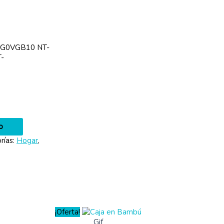
SG0VGB10 NT-
-
o
rías:
Hogar
,
¡Oferta!
Gif