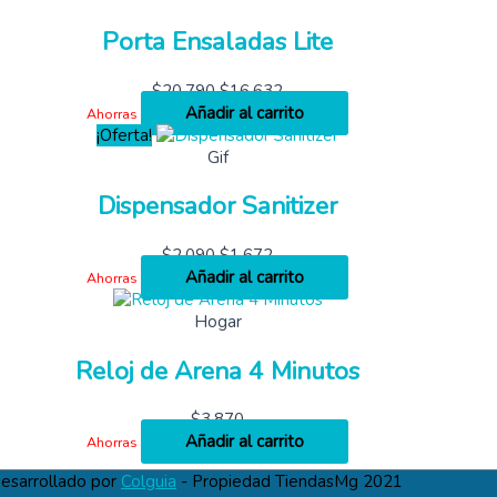
Porta Ensaladas Lite
$
20,790
$
16,632
Añadir al carrito
Ahorras
¡Oferta!
Gif
Dispensador Sanitizer
$
2,090
$
1,672
Añadir al carrito
Ahorras
Hogar
Reloj de Arena 4 Minutos
$
3,870
Añadir al carrito
Ahorras
esarrollado por
Colguia
- Propiedad TiendasMg 2021