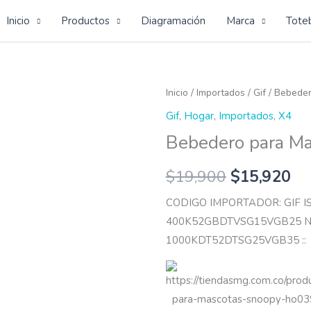
Inicio
Productos
Diagramación
Marca
Tote
Bebedero
Inicio
/
Importados
/
Gif
/ Bebeder
para
Gif
,
Hogar
,
Importados
,
X4
Mascotas
Bebedero para M
Snoopy
cantidad
$
19,900
$
15,920
CODIGO IMPORTADOR: GIF 
400K52GBDTVSG15VGB25 N
1000KDT52DTSG25VGB35 ::
https://tiendasmg.com.co/pro
para-mascotas-snoopy-ho03