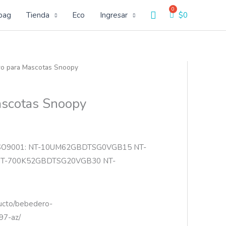
Buscar
bag
Tienda
Eco
Ingresar
$
0
o para Mascotas Snoopy
ascotas Snoopy
ISO9001: NT-10UM62GBDTSG0VGB15 NT-
T-700K52GBDTSG20VGB30 NT-
ducto/bebedero-
97-az/