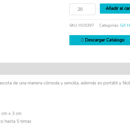
Añadir al car
SKU:
HO0397
Categorías:
Gif
,
H
Descargar Catalogo
ascota de una manera cómoda y sencilla, además es portátil y fácil
 cm x 3 cm
o hasta 5 tintas