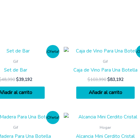
¡Oferta!
¡O
Gif
Gif
Set de Bar
Caja de Vino Para Una Botella
$
48,990
$
39,192
$
103,990
$
83,192
Añadir al carrito
Añadir al carrito
¡Oferta!
Gif
Hogar
Madera Para Una Botella
Alcancia Mini Cerdito Cristal