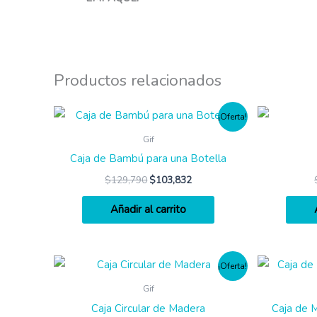
Productos relacionados
¡Oferta!
Gif
Caja de Bambú para una Botella
$
129,790
$
103,832
Añadir al carrito
¡Oferta!
Gif
Caja Circular de Madera
Caja de 