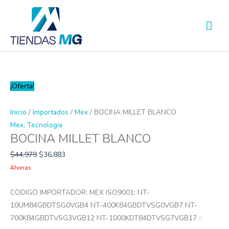
Ir
Men
al
prin
contenido
BOCINA
¡Oferta!
MILLET
BLANCO
Inicio
/
Importados
/
Mex
/ BOCINA MILLET BLANCO
cantidad
Mex
,
Tecnologia
BOCINA MILLET BLANCO
$
44,979
$
36,883
Ahorras
CODIGO IMPORTADOR: MEX ISO9001: NT-
10UM84GBDTSG0VGB4 NT-400K84GBDTVSG0VGB7 NT-
700K84GBDTVSG3VGB12 NT-1000KDT84DTVSG7VGB17 ::