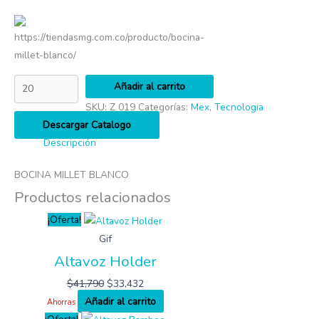
https://tiendasmg.com.co/producto/bocina-
millet-blanco/
Añadir al carrito
SKU:
Z 019
Categorías:
Mex
,
Tecnologia
Descargar Catalogo
Descripción
BOCINA MILLET BLANCO
Productos relacionados
¡Oferta!
Gif
Altavoz Holder
$
41,790
$
33,432
Añadir al carrito
Ahorras