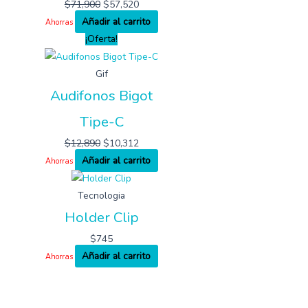
$
71,900
$
57,520
Añadir al carrito
Ahorras
¡Oferta!
Gif
Audifonos Bigot
Tipe-C
$
12,890
$
10,312
Añadir al carrito
Ahorras
Tecnologia
Holder Clip
$
745
Añadir al carrito
Ahorras