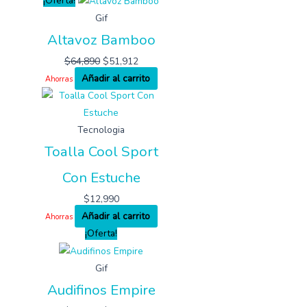
¡Oferta!
Gif
Altavoz Bamboo
$
64,890
$
51,912
Añadir al carrito
Ahorras
Tecnologia
Toalla Cool Sport
Con Estuche
$
12,990
Añadir al carrito
Ahorras
¡Oferta!
Gif
Audifinos Empire