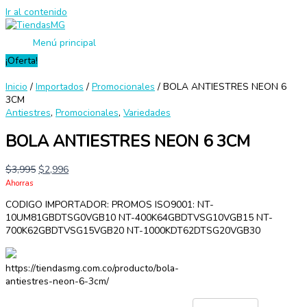
Ir al contenido
Menú principal
¡Oferta!
Inicio
/
Importados
/
Promocionales
/ BOLA ANTIESTRES NEON 6
3CM
Antiestres
,
Promocionales
,
Variedades
BOLA ANTIESTRES NEON 6 3CM
$
3,995
$
2,996
Ahorras
CODIGO IMPORTADOR: PROMOS ISO9001: NT-
10UM81GBDTSG0VGB10 NT-400K64GBDTVSG10VGB15 NT-
700K62GBDTVSG15VGB20 NT-1000KDT62DTSG20VGB30
https://tiendasmg.com.co/producto/bola-
antiestres-neon-6-3cm/