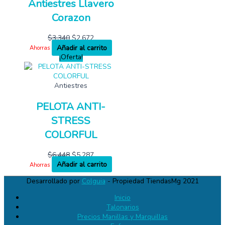
Antiestres Llavero
Corazon
$
3,340
$
2,672
Añadir al carrito
Ahorras
¡Oferta!
Antiestres
PELOTA ANTI-
STRESS
COLORFUL
$
6,448
$
5,287
Añadir al carrito
Ahorras
Desarrollado por
Colguia
- Propiedad TiendasMg 2021
Inicio
Talonarios
Precios Manillas y Marquillas