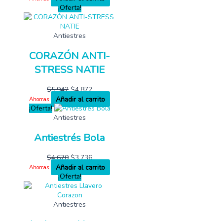
¡Oferta!
Antiestres
CORAZÓN ANTI-
STRESS NATIE
$
5,942
$
4,872
Añadir al carrito
Ahorras
¡Oferta!
Antiestres
Antiestrés Bola
$
4,670
$
3,736
Añadir al carrito
Ahorras
¡Oferta!
Antiestres