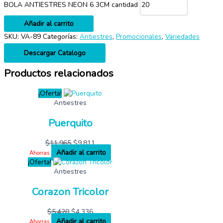
BOLA ANTIESTRES NEON 6 3CM cantidad
Añadir al carrito
SKU:
VA-89
Categorías:
Antiestres
,
Promocionales
,
Variedades
Descargar Catalogo
Productos relacionados
¡Oferta!
Antiestres
Puerquito
$
11,965
$
9,811
Añadir al carrito
Ahorras
¡Oferta!
Antiestres
Corazon Tricolor
$
5,420
$
4,336
Añadir al carrito
Ahorras