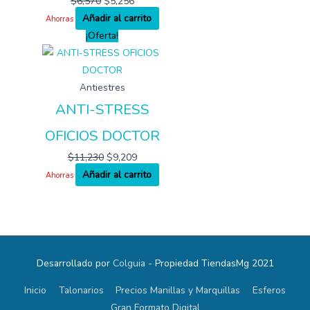
$
6,570
$
5,256
Añadir al carrito
Ahorras
¡Oferta!
Antiestres
ANTI-STRESS
OFICIOS DOCTOR
$
11,230
$
9,209
Añadir al carrito
Ahorras
Desarrollado por
Colguia
- Propiedad TiendasMg 2021
Inicio
Talonarios
Precios Manillas y Marquillas
Esferos
Gran Formato Digital