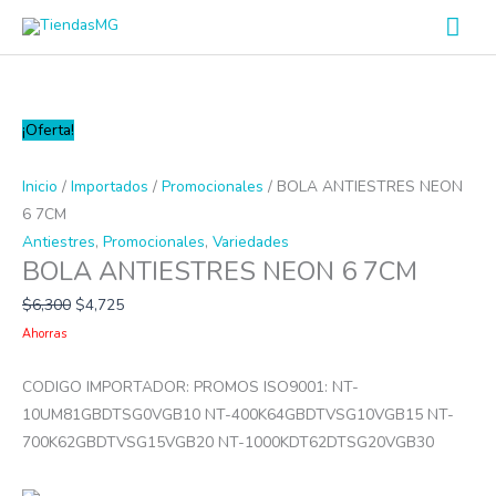
Ir
Men
al
prin
contenido
BOLA
¡Oferta!
ANTIESTRES
NEON
Inicio
/
Importados
/
Promocionales
/ BOLA ANTIESTRES NEON
6
6 7CM
7CM
Antiestres
,
Promocionales
,
Variedades
BOLA ANTIESTRES NEON 6 7CM
cantidad
$
6,300
$
4,725
Ahorras
CODIGO IMPORTADOR: PROMOS ISO9001: NT-
10UM81GBDTSG0VGB10 NT-400K64GBDTVSG10VGB15 NT-
700K62GBDTVSG15VGB20 NT-1000KDT62DTSG20VGB30