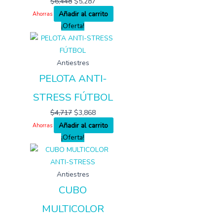
$
6,448
$
5,287
Añadir al carrito
Ahorras
¡Oferta!
Antiestres
PELOTA ANTI-
STRESS FÚTBOL
$
4,717
$
3,868
Añadir al carrito
Ahorras
¡Oferta!
Antiestres
CUBO
MULTICOLOR