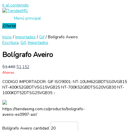
Ir al contenido
Menú principal
¡Oferta!
Inicio
/
Importados
/
Gif
/ Bolígrafo Aveiro
Escritura
,
Gif
,
Importados
Bolígrafo Aveiro
$
1,440
$
1,152
Ahorras
CODIGO IMPORTADOR: GIF ISO9001: NT-10UM62GBDTSG0VGB15
NT-400K52GBDTVSG15VGB25 NT-700K52GBDTSG20VGB30 NT-
1000KDT52DTSG25VGB35 ::
https://tiendasmg.com.co/producto/boligrafo-
aveiro-es0997-azr/
Bolígrafo Aveiro cantidad