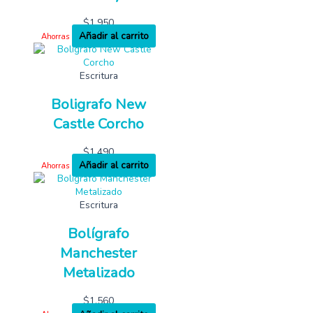
$
1,950
Añadir al carrito
Ahorras
Escritura
Boligrafo New
Castle Corcho
$
1,490
Añadir al carrito
Ahorras
Escritura
Bolígrafo
Manchester
Metalizado
$
1,560