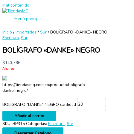
Ir al contenido
Menú principal
Inicio
/
Importados
/
Sur
/ BOLÍGRAFO «DANKE» NEGRO
Escritura
,
Sur
BOLÍGRAFO «DANKE» NEGRO
$
143,796
Ahorras
https://tiendasmg.com.co/producto/boligrafo-
danke-negro/
BOLÍGRAFO "DANKE" NEGRO cantidad
Añadir al carrito
SKU:
BP315
Categorías:
Escritura
,
Sur
Descargar Catalogo