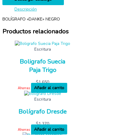
Descripción
BOLÍGRAFO «DANKE» NEGRO
Productos relacionados
Escritura
Boligrafo Suecia
Paja Trigo
$
1,650
Añadir al carrito
Ahorras
Escritura
Bolígrafo Dresde
$
1,370
Añadir al carrito
Ahorras