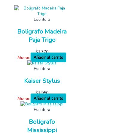
Escritura
Boligrafo Madeira
Paja Trigo
$
1,370
Añadir al carrito
Ahorras
Escritura
Kaiser Stylus
$
1,950
Añadir al carrito
Ahorras
Escritura
Bolígrafo
Mississippi