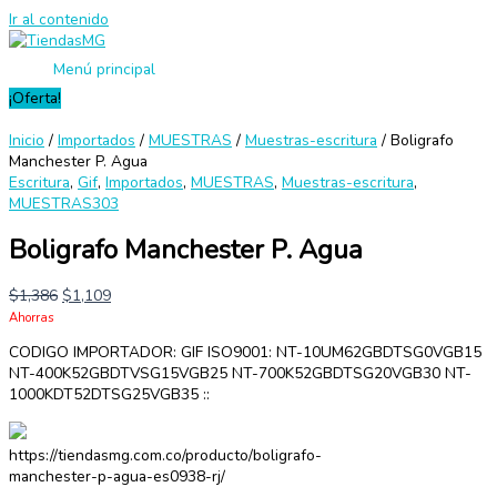
Ir al contenido
Menú principal
¡Oferta!
Inicio
/
Importados
/
MUESTRAS
/
Muestras-escritura
/ Boligrafo
Manchester P. Agua
Escritura
,
Gif
,
Importados
,
MUESTRAS
,
Muestras-escritura
,
MUESTRAS303
Boligrafo Manchester P. Agua
$
1,386
$
1,109
Ahorras
CODIGO IMPORTADOR: GIF ISO9001: NT-10UM62GBDTSG0VGB15
NT-400K52GBDTVSG15VGB25 NT-700K52GBDTSG20VGB30 NT-
1000KDT52DTSG25VGB35 ::
https://tiendasmg.com.co/producto/boligrafo-
manchester-p-agua-es0938-rj/