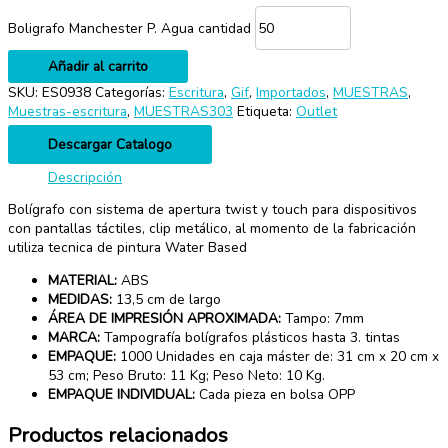
Boligrafo Manchester P. Agua cantidad
Añadir al carrito
SKU:
ES0938
Categorías:
Escritura
,
Gif
,
Importados
,
MUESTRAS
,
Muestras-escritura
,
MUESTRAS303
Etiqueta:
Outlet
Descargar Catalogo
Descripción
Bolígrafo con sistema de apertura twist y touch para dispositivos
con pantallas táctiles, clip metálico, al momento de la fabricación
utiliza tecnica de pintura Water Based
MATERIAL:
ABS
MEDIDAS:
13,5 cm de largo
ÁREA DE IMPRESIÓN APROXIMADA:
Tampo: 7mm
MARCA:
Tampografía bolígrafos plásticos hasta 3. tintas
EMPAQUE:
1000 Unidades en caja máster de: 31 cm x 20 cm x
53 cm; Peso Bruto: 11 Kg; Peso Neto: 10 Kg.
EMPAQUE INDIVIDUAL:
Cada pieza en bolsa OPP
Productos relacionados