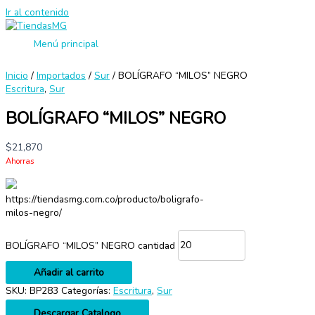
Ir al contenido
Menú principal
Inicio
/
Importados
/
Sur
/ BOLÍGRAFO “MILOS” NEGRO
Escritura
,
Sur
BOLÍGRAFO “MILOS” NEGRO
$
21,870
Ahorras
https://tiendasmg.com.co/producto/boligrafo-
milos-negro/
BOLÍGRAFO “MILOS” NEGRO cantidad
Añadir al carrito
SKU:
BP283
Categorías:
Escritura
,
Sur
Descargar Catalogo