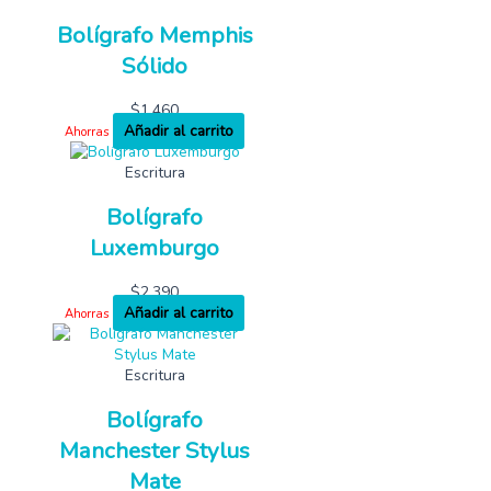
Bolígrafo Memphis
Sólido
$
1,460
Añadir al carrito
Ahorras
Escritura
Bolígrafo
Luxemburgo
$
2,390
Añadir al carrito
Ahorras
Escritura
Bolígrafo
Manchester Stylus
Mate