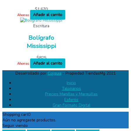
$
1,670
Añadir al carrito
Ahorras
Escritura
Bolígrafo
Mississippi
$
825
Añadir al carrito
Ahorras
Desarrollado por
Colguia
- Propiedad TiendasMg 2021
Inicio
Talonarios
Precios Manillas y Marquillas
Esferos
Gran Formato Digital
Shopping cart
0
Aún no agregaste productos.
Seguir viendo