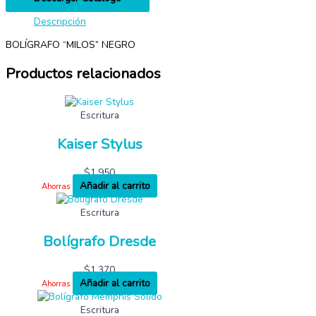
Descripción
BOLÍGRAFO “MILOS” NEGRO
Productos relacionados
Escritura
Kaiser Stylus
$
1,950
Añadir al carrito
Ahorras
Escritura
Bolígrafo Dresde
$
1,370
Añadir al carrito
Ahorras
Escritura