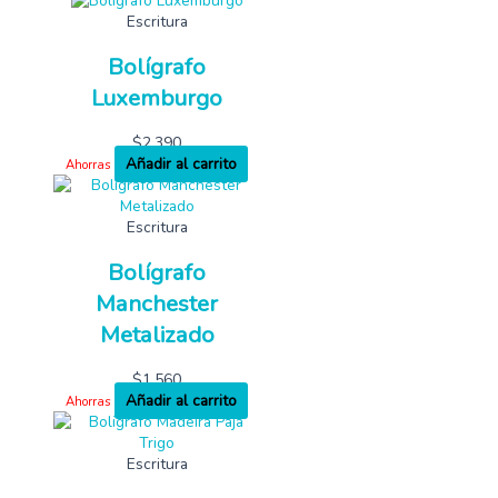
Escritura
Bolígrafo
Luxemburgo
$
2,390
Añadir al carrito
Ahorras
Escritura
Bolígrafo
Manchester
Metalizado
$
1,560
Añadir al carrito
Ahorras
Escritura