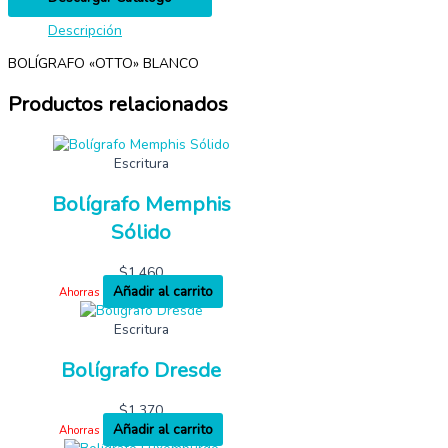
Descripción
BOLÍGRAFO «OTTO» BLANCO
Productos relacionados
Escritura
Bolígrafo Memphis
Sólido
$
1,460
Añadir al carrito
Ahorras
Escritura
Bolígrafo Dresde
$
1,370
Añadir al carrito
Ahorras