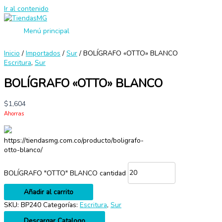
Ir al contenido
Menú principal
Inicio
/
Importados
/
Sur
/ BOLÍGRAFO «OTTO» BLANCO
Escritura
,
Sur
BOLÍGRAFO «OTTO» BLANCO
$
1,604
Ahorras
https://tiendasmg.com.co/producto/boligrafo-
otto-blanco/
BOLÍGRAFO "OTTO" BLANCO cantidad
Añadir al carrito
SKU:
BP240
Categorías:
Escritura
,
Sur
Descargar Catalogo