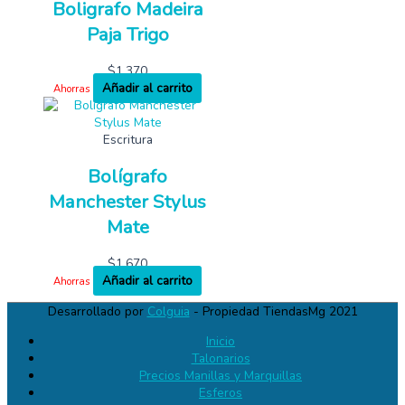
Boligrafo Madeira
Paja Trigo
$
1,370
Añadir al carrito
Ahorras
Escritura
Bolígrafo
Manchester Stylus
Mate
$
1,670
Añadir al carrito
Ahorras
Desarrollado por
Colguia
- Propiedad TiendasMg 2021
Inicio
Talonarios
Precios Manillas y Marquillas
Esferos