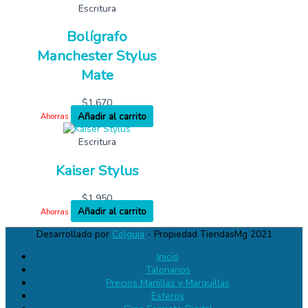
Escritura
Bolígrafo
Manchester Stylus
Mate
$
1,670
Añadir al carrito
Ahorras
Escritura
Kaiser Stylus
$
1,950
Añadir al carrito
Ahorras
Desarrollado por
Colguia
- Propiedad TiendasMg 2021
Inicio
Talonarios
Precios Manillas y Marquillas
Esferos