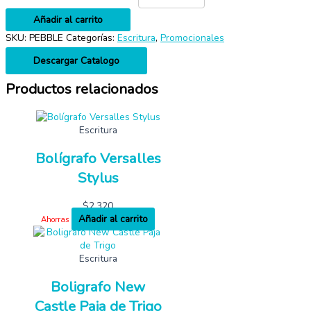
Añadir al carrito
SKU:
PEBBLE
Categorías:
Escritura
,
Promocionales
Descargar Catalogo
Productos relacionados
Escritura
Bolígrafo Versalles
Stylus
$
2,320
Añadir al carrito
Ahorras
Escritura
Boligrafo New
Castle Paja de Trigo