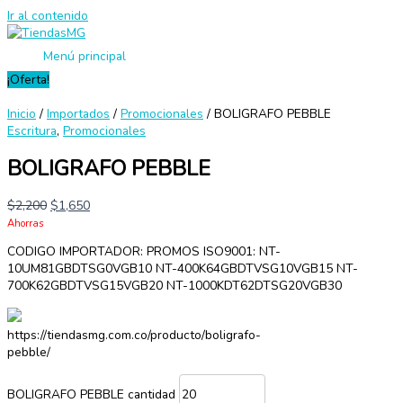
Ir al contenido
Menú principal
¡Oferta!
Inicio
/
Importados
/
Promocionales
/ BOLIGRAFO PEBBLE
Escritura
,
Promocionales
BOLIGRAFO PEBBLE
$
2,200
$
1,650
Ahorras
CODIGO IMPORTADOR: PROMOS ISO9001: NT-
10UM81GBDTSG0VGB10 NT-400K64GBDTVSG10VGB15 NT-
700K62GBDTVSG15VGB20 NT-1000KDT62DTSG20VGB30
https://tiendasmg.com.co/producto/boligrafo-
pebble/
BOLIGRAFO PEBBLE cantidad