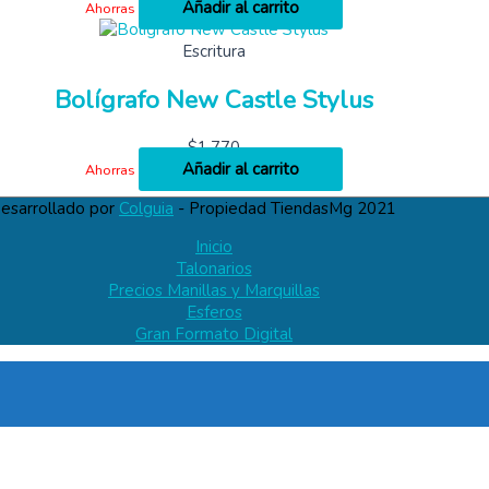
Añadir al carrito
Ahorras
Escritura
Bolígrafo New Castle Stylus
$
1,770
Añadir al carrito
Ahorras
esarrollado por
Colguia
- Propiedad TiendasMg 2021
Inicio
Talonarios
Precios Manillas y Marquillas
Esferos
Gran Formato Digital