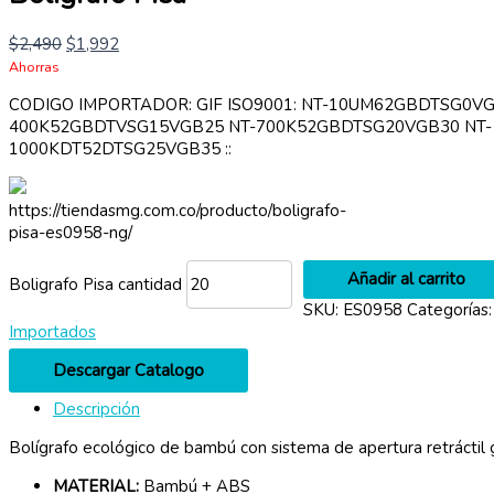
$
2,490
$
1,992
Ahorras
CODIGO IMPORTADOR: GIF ISO9001: NT-10UM62GBDTSG0VG
400K52GBDTVSG15VGB25 NT-700K52GBDTSG20VGB30 NT-
1000KDT52DTSG25VGB35 ::
https://tiendasmg.com.co/producto/boligrafo-
pisa-es0958-ng/
Añadir al carrito
Boligrafo Pisa cantidad
SKU:
ES0958
Categorías
Importados
Descargar Catalogo
Descripción
Bolígrafo ecológico de bambú con sistema de apertura retráctil g
MATERIAL:
Bambú + ABS