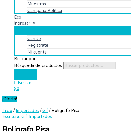
Muestras
Campaña Política
Eco
Ingresar
Carrito
Registrate
Mi cuenta
Buscar por:
Búsqueda de productos
Buscar
$
0
¡Oferta!
Inicio
/
Importados
/
Gif
/ Boligrafo Pisa
Escritura
,
Gif
,
Importados
Boligrafo Pisa