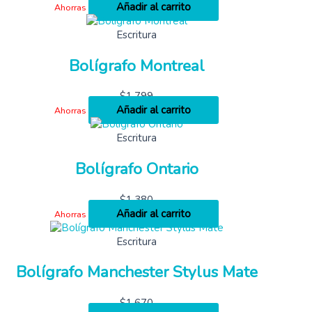
Añadir al carrito
Ahorras
Escritura
Bolígrafo Montreal
$
1,799
Añadir al carrito
Ahorras
Escritura
Bolígrafo Ontario
$
1,380
Añadir al carrito
Ahorras
Escritura
Bolígrafo Manchester Stylus Mate
$
1,670