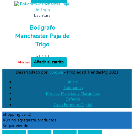
Escritura
Boligrafo
Manchester Paja de
Trigo
$
1,470
Añadir al carrito
Ahorras
Desarrollado por
Colguia
- Propiedad TiendasMg 2021
Inicio
Talonarios
Precios Manillas y Marquillas
Esferos
Gran Formato Digital
Shopping cart
0
Aún no agregaste productos.
Seguir viendo