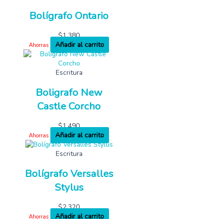
Bolígrafo Ontario
$
1,380
Añadir al carrito
Ahorras
Escritura
Boligrafo New
Castle Corcho
$
1,490
Añadir al carrito
Ahorras
Escritura
Bolígrafo Versalles
Stylus
$
2,320
Añadir al carrito
Ahorras