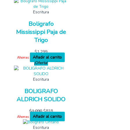
Escritura
Boligrafo
Mississippi Paja de
Trigo
$
1,299
Añadir al carrito
Ahorras
¡Oferta!
Escritura
BOLIGRAFO
ALDRICH SOLIDO
$
1,090
$
818
Añadir al carrito
Ahorras
Escritura