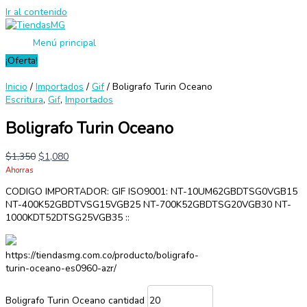
Ir al contenido
Menú principal
¡Oferta!
Inicio
/
Importados
/
Gif
/ Boligrafo Turin Oceano
Escritura
,
Gif
,
Importados
Boligrafo Turin Oceano
$
1,350
$
1,080
Ahorras
CODIGO IMPORTADOR: GIF ISO9001: NT-10UM62GBDTSG0VGB15
NT-400K52GBDTVSG15VGB25 NT-700K52GBDTSG20VGB30 NT-
1000KDT52DTSG25VGB35 ::
https://tiendasmg.com.co/producto/boligrafo-
turin-oceano-es0960-azr/
Boligrafo Turin Oceano cantidad