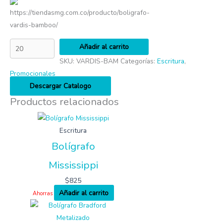
https://tiendasmg.com.co/producto/boligrafo-
vardis-bamboo/
Añadir al carrito
SKU:
VARDIS-BAM
Categorías:
Escritura
,
Promocionales
Descargar Catalogo
Productos relacionados
Escritura
Bolígrafo
Mississippi
$
825
Añadir al carrito
Ahorras