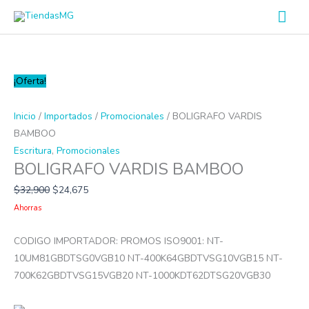
Ir
Men
al
prin
contenido
BOLIGRAFO
¡Oferta!
VARDIS
BAMBOO
Inicio
/
Importados
/
Promocionales
/ BOLIGRAFO VARDIS
cantidad
BAMBOO
Escritura
,
Promocionales
BOLIGRAFO VARDIS BAMBOO
$
32,900
$
24,675
Ahorras
CODIGO IMPORTADOR: PROMOS ISO9001: NT-
10UM81GBDTSG0VGB10 NT-400K64GBDTVSG10VGB15 NT-
700K62GBDTVSG15VGB20 NT-1000KDT62DTSG20VGB30