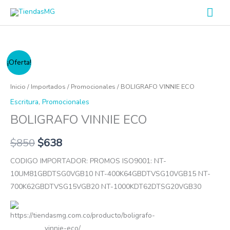
Ir
Men
al
prin
contenido
BOLIGRAFO
¡Oferta!
VINNIE
ECO
Inicio
/
Importados
/
Promocionales
/ BOLIGRAFO VINNIE ECO
cantidad
Escritura
,
Promocionales
BOLIGRAFO VINNIE ECO
$
850
$
638
CODIGO IMPORTADOR: PROMOS ISO9001: NT-
10UM81GBDTSG0VGB10 NT-400K64GBDTVSG10VGB15 NT-
700K62GBDTVSG15VGB20 NT-1000KDT62DTSG20VGB30
https://tiendasmg.com.co/producto/boligrafo-
vinnie-eco/