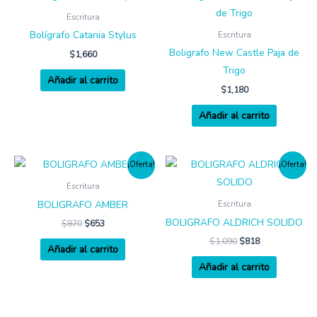
Escritura
Bolígrafo Catania Stylus
Escritura
Boligrafo New Castle Paja de
$
1,660
Trigo
Añadir al carrito
$
1,180
Añadir al carrito
¡Oferta!
¡Oferta!
Escritura
BOLIGRAFO AMBER
Escritura
BOLIGRAFO ALDRICH SOLIDO
$
870
$
653
$
1,090
$
818
Añadir al carrito
Añadir al carrito