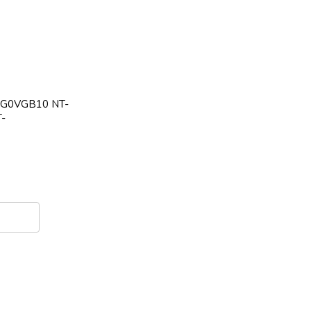
SG0VGB10 NT-
-