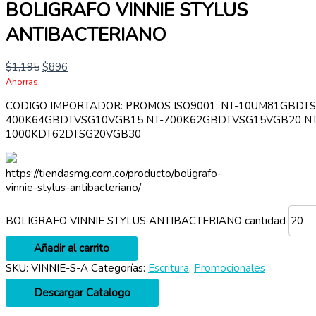
BOLIGRAFO VINNIE STYLUS
ANTIBACTERIANO
$
1,195
$
896
Ahorras
CODIGO IMPORTADOR: PROMOS ISO9001: NT-10UM81GBDT
400K64GBDTVSG10VGB15 NT-700K62GBDTVSG15VGB20 NT
1000KDT62DTSG20VGB30
https://tiendasmg.com.co/producto/boligrafo-
vinnie-stylus-antibacteriano/
BOLIGRAFO VINNIE STYLUS ANTIBACTERIANO cantidad
Añadir al carrito
SKU:
VINNIE-S-A
Categorías:
Escritura
,
Promocionales
Descargar Catalogo