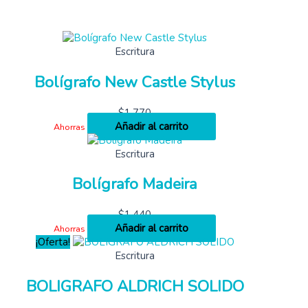
Escritura
Bolígrafo New Castle Stylus
$
1,770
Añadir al carrito
Ahorras
Escritura
Bolígrafo Madeira
$
1,440
Añadir al carrito
Ahorras
¡Oferta!
Escritura
BOLIGRAFO ALDRICH SOLIDO