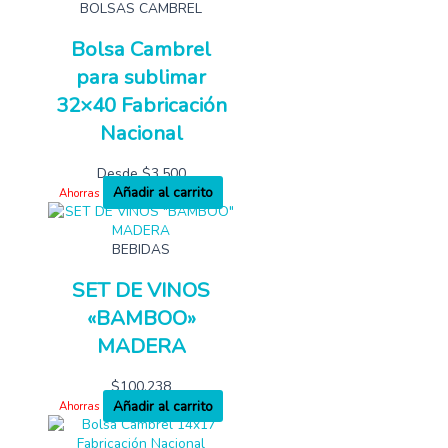
BOLSAS CAMBREL
Bolsa Cambrel
para sublimar
32×40 Fabricación
Nacional
Desde
$
3,500
Añadir al carrito
Ahorras
BEBIDAS
SET DE VINOS
«BAMBOO»
MADERA
$
100,238
Añadir al carrito
Ahorras