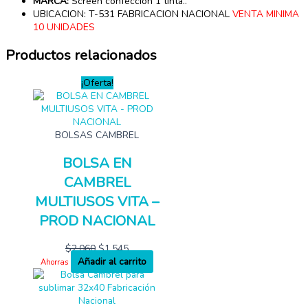
MARCA:
Screen confección 1 tinta..
UBICACION: T-531 FABRICACION NACIONAL
VENTA MINIMA
10 UNIDADES
Productos relacionados
¡Oferta!
BOLSAS CAMBREL
BOLSA EN
CAMBREL
MULTIUSOS VITA –
PROD NACIONAL
$
2,060
$
1,545
Añadir al carrito
Ahorras