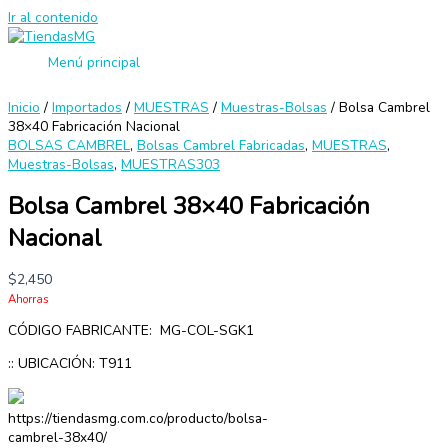
Ir al contenido
Menú principal
Inicio
/
Importados
/
MUESTRAS
/
Muestras-Bolsas
/ Bolsa Cambrel
38×40 Fabricación Nacional
BOLSAS CAMBREL
,
Bolsas Cambrel Fabricadas
,
MUESTRAS
,
Muestras-Bolsas
,
MUESTRAS303
Bolsa Cambrel 38×40 Fabricación
Nacional
$
2,450
Ahorras
CÓDIGO FABRICANTE: MG-COL-SGK1
:: UBICACIÓN: T911
https://tiendasmg.com.co/producto/bolsa-
cambrel-38x40/