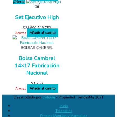
¡Oferta!
Gif
Set Ejecutivo High
$
24,690
$
19,752
Añadir al carrito
Ahorras
BOLSAS CAMBREL
Bolsa Cambrel
14×17 Fabricación
Nacional
$
1,750
Añadir al carrito
Ahorras
Desarrollado por
Colguia
- Propiedad TiendasMg 2021
Inicio
Talonarios
Precios Manillas y Marquillas