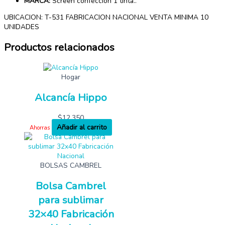
MARCA:
Screen confección 1 tinta..
UBICACION: T-531 FABRICACION NACIONAL VENTA MINIMA 10
UNIDADES
Productos relacionados
Hogar
Alcancía Hippo
$
12,350
Añadir al carrito
Ahorras
BOLSAS CAMBREL
Bolsa Cambrel
para sublimar
32×40 Fabricación