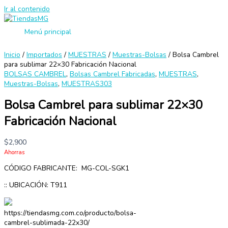
Ir al contenido
Menú principal
Inicio
/
Importados
/
MUESTRAS
/
Muestras-Bolsas
/ Bolsa Cambrel
para sublimar 22×30 Fabricación Nacional
BOLSAS CAMBREL
,
Bolsas Cambrel Fabricadas
,
MUESTRAS
,
Muestras-Bolsas
,
MUESTRAS303
Bolsa Cambrel para sublimar 22×30
Fabricación Nacional
$
2,900
Ahorras
CÓDIGO FABRICANTE: MG-COL-SGK1
:: UBICACIÓN: T911
https://tiendasmg.com.co/producto/bolsa-
cambrel-sublimada-22x30/