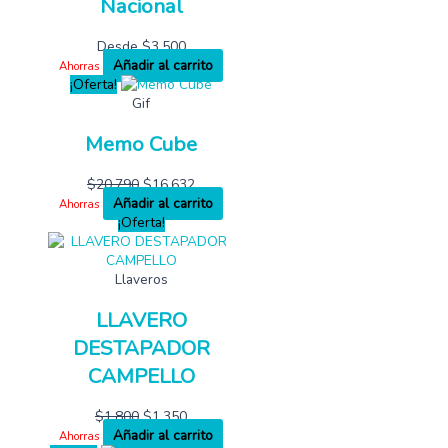
Nacional
Desde
$
3,500
Añadir al carrito
Ahorras
¡Oferta!
Gif
Memo Cube
$
20,790
$
16,632
Añadir al carrito
Ahorras
¡Oferta!
Llaveros
LLAVERO
DESTAPADOR
CAMPELLO
$
1,800
$
1,350
Añadir al carrito
Ahorras