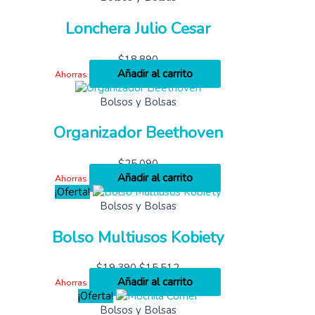
Lonchera Julio Cesar
$
18,890
Añadir al carrito
Ahorras
Bolsos y Bolsas
Organizador Beethoven
$
25,090
Añadir al carrito
Ahorras
¡Oferta!
Bolsos y Bolsas
Bolso Multiusos Kobiety
$
19,390
$
15,512
Añadir al carrito
Ahorras
¡Oferta!
Bolsos y Bolsas