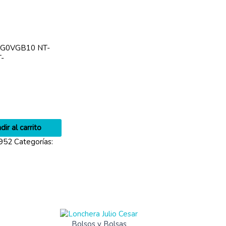
SG0VGB10 NT-
-
dir al carrito
952
Categorías:
Bolsos y Bolsas