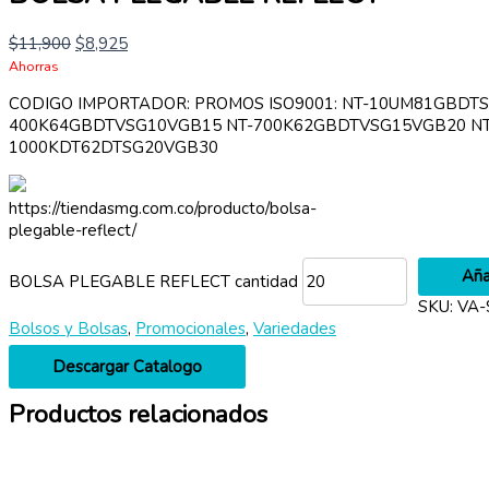
$
11,900
$
8,925
Ahorras
CODIGO IMPORTADOR: PROMOS ISO9001: NT-10UM81GBDT
400K64GBDTVSG10VGB15 NT-700K62GBDTVSG15VGB20 NT
1000KDT62DTSG20VGB30
https://tiendasmg.com.co/producto/bolsa-
plegable-reflect/
Aña
BOLSA PLEGABLE REFLECT cantidad
SKU:
VA-
Bolsos y Bolsas
,
Promocionales
,
Variedades
Descargar Catalogo
Productos relacionados