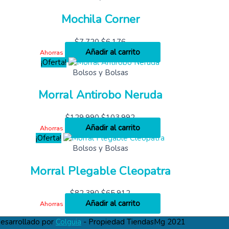
Mochila Corner
$
7,720
$
6,176
Añadir al carrito
Ahorras
¡Oferta!
Bolsos y Bolsas
Morral Antirobo Neruda
$
129,990
$
103,992
Añadir al carrito
Ahorras
¡Oferta!
Bolsos y Bolsas
Morral Plegable Cleopatra
$
82,390
$
65,912
Añadir al carrito
Ahorras
esarrollado por
Colguia
- Propiedad TiendasMg 2021