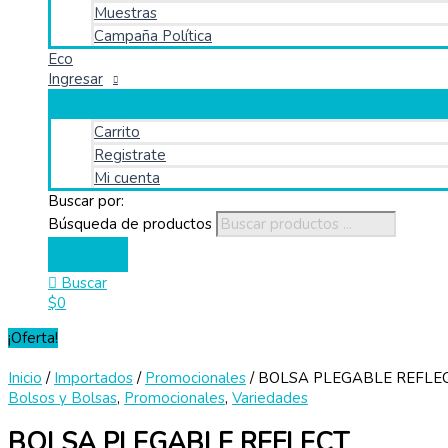
Muestras
Campaña Política
Eco
Ingresar
Carrito
Registrate
Mi cuenta
Buscar por:
Búsqueda de productos
Buscar
$
0
¡Oferta!
Inicio
/
Importados
/
Promocionales
/ BOLSA PLEGABLE REFLE
Bolsos y Bolsas
,
Promocionales
,
Variedades
BOLSA PLEGABLE REFLECT