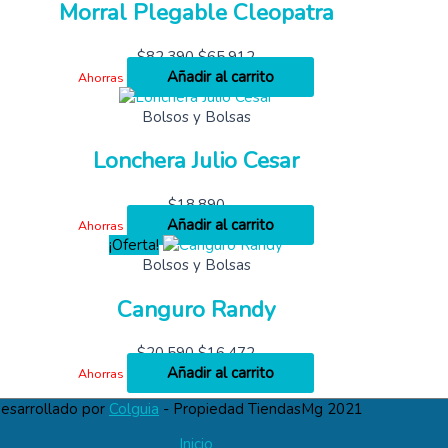
Morral Plegable Cleopatra
$
82,390
$
65,912
Añadir al carrito
Ahorras
Bolsos y Bolsas
Lonchera Julio Cesar
$
18,890
Añadir al carrito
Ahorras
¡Oferta!
Bolsos y Bolsas
Canguro Randy
$
20,590
$
16,472
Añadir al carrito
Ahorras
esarrollado por
Colguia
- Propiedad TiendasMg 2021
Inicio