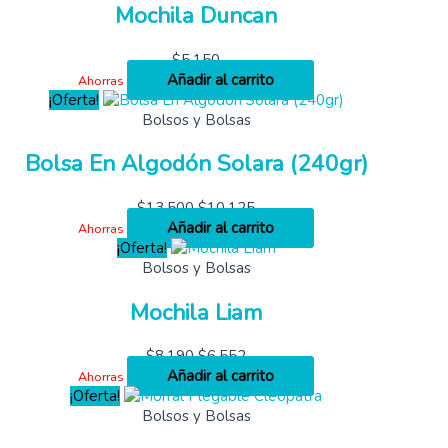
Mochila Duncan
$
5,150
Añadir al carrito
Ahorras
¡Oferta!
Bolsos y Bolsas
Bolsa En Algodón Solara (240gr)
$
13,500
$
10,125
Añadir al carrito
Ahorras
¡Oferta!
Bolsos y Bolsas
Mochila Liam
$
8,190
$
6,552
Añadir al carrito
Ahorras
¡Oferta!
Bolsos y Bolsas