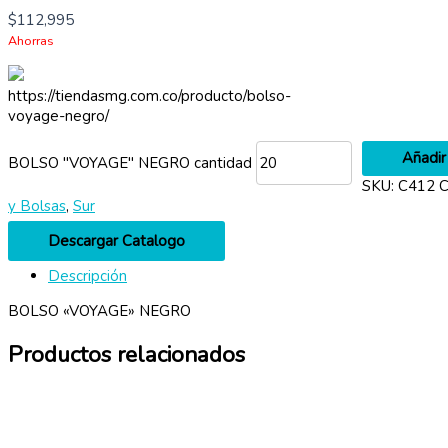
$
112,995
Ahorras
https://tiendasmg.com.co/producto/bolso-
voyage-negro/
Añadir 
BOLSO "VOYAGE" NEGRO cantidad
SKU:
C412
C
y Bolsas
,
Sur
Descargar Catalogo
Descripción
BOLSO «VOYAGE» NEGRO
Productos relacionados