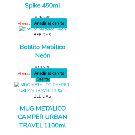
Spike 450ml
$
25,590
Añadir al carrito
Ahorras
BEBIDAS
Botilito Metálico
Neón
$
12,300
Añadir al carrito
Ahorras
¡Oferta!
BEBIDAS
MUG METALICO
CAMPER URBAN
TRAVEL 1100ml