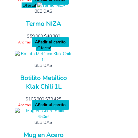
¡Oferta!
BEBIDAS
Termo NIZA
$
59,000
$
48,380
Añadir al carrito
Ahorras
¡Oferta!
BEBIDAS
Botilito Metálico
Klak Chili 1L
$
105,900
$
79,425
Añadir al carrito
Ahorras
BEBIDAS
Mug en Acero