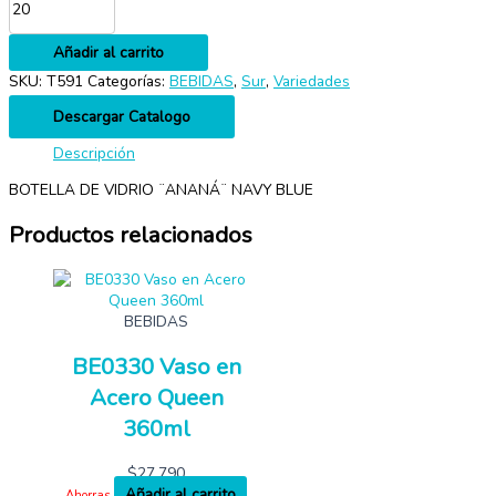
Añadir al carrito
SKU:
T591
Categorías:
BEBIDAS
,
Sur
,
Variedades
Descargar Catalogo
Descripción
BOTELLA DE VIDRIO ¨ANANÁ¨ NAVY BLUE
Productos relacionados
BEBIDAS
BE0330 Vaso en
Acero Queen
360ml
$
27,790
Añadir al carrito
Ahorras