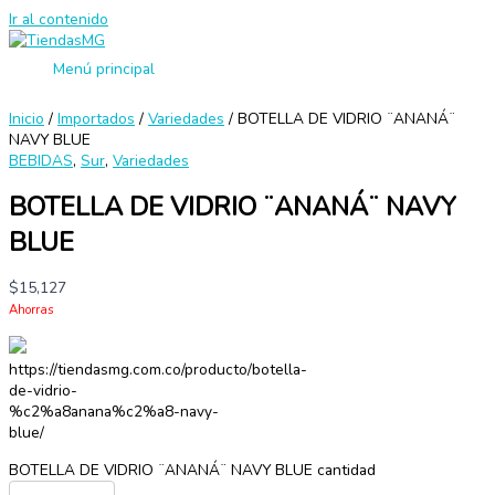
Ir al contenido
Menú principal
Inicio
/
Importados
/
Variedades
/ BOTELLA DE VIDRIO ¨ANANÁ¨
NAVY BLUE
BEBIDAS
,
Sur
,
Variedades
BOTELLA DE VIDRIO ¨ANANÁ¨ NAVY
BLUE
$
15,127
Ahorras
https://tiendasmg.com.co/producto/botella-
de-vidrio-
%c2%a8anana%c2%a8-navy-
blue/
BOTELLA DE VIDRIO ¨ANANÁ¨ NAVY BLUE cantidad