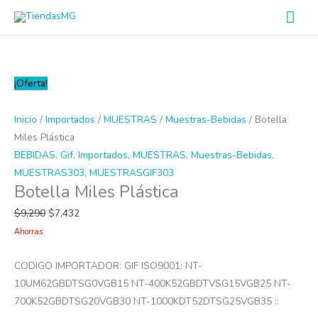
Ir
Men
al
prin
contenido
Botella
¡Oferta!
Miles
Plástica
Inicio
/
Importados
/
MUESTRAS
/
Muestras-Bebidas
/ Botella
cantidad
Miles Plástica
BEBIDAS
,
Gif
,
Importados
,
MUESTRAS
,
Muestras-Bebidas
,
MUESTRAS303
,
MUESTRASGIF303
Botella Miles Plástica
$
9,290
$
7,432
Ahorras
CODIGO IMPORTADOR: GIF ISO9001: NT-
10UM62GBDTSG0VGB15 NT-400K52GBDTVSG15VGB25 NT-
700K52GBDTSG20VGB30 NT-1000KDT52DTSG25VGB35 ::