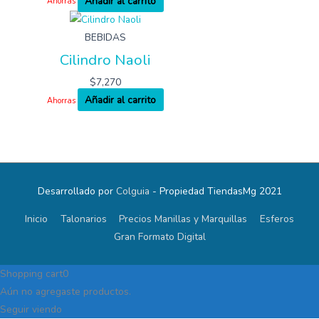
Añadir al carrito
Ahorras
BEBIDAS
Cilindro Naoli
$
7,270
Añadir al carrito
Ahorras
Desarrollado por
Colguia
- Propiedad TiendasMg 2021
Inicio
Talonarios
Precios Manillas y Marquillas
Esferos
Gran Formato Digital
Shopping cart
0
Aún no agregaste productos.
Seguir viendo