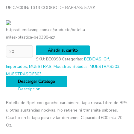
UBICACION: T313 CODIGO DE BARRAS: 52701
https://tiendasmg.com.co/producto/botella-
miles-plastica-be0398-az/
Añadir al carrito
SKU:
BE0398
Categorías:
BEBIDAS
,
Gif
,
Importados
,
MUESTRAS
,
Muestras-Bebidas
,
MUESTRAS303
,
MUESTRASGIF303
Descargar Catalogo
Descripción
Botella de Rpet con gancho carabinero, tapa rosca. Libre de BPA
u otras sustancias nocivas. No retiene ni transmite sabores.
Caucho en la tapa para evitar derrames Capacidad 600 ml./ 20
Oz.