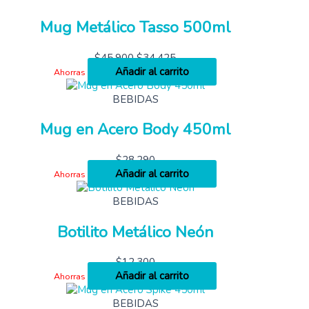
Mug Metálico Tasso 500ml
$
45,900
$
34,425
Añadir al carrito
Ahorras
BEBIDAS
Mug en Acero Body 450ml
$
28,290
Añadir al carrito
Ahorras
BEBIDAS
Botilito Metálico Neón
$
12,300
Añadir al carrito
Ahorras
BEBIDAS