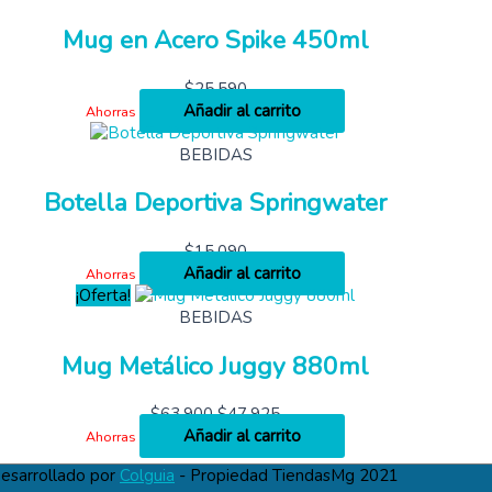
Mug en Acero Spike 450ml
$
25,590
Añadir al carrito
Ahorras
BEBIDAS
Botella Deportiva Springwater
$
15,090
Añadir al carrito
Ahorras
¡Oferta!
BEBIDAS
Mug Metálico Juggy 880ml
$
63,900
$
47,925
Añadir al carrito
Ahorras
esarrollado por
Colguia
- Propiedad TiendasMg 2021