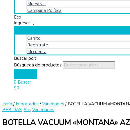
Muestras
Campaña Política
Eco
Ingresar
Carrito
Registrate
Mi cuenta
Buscar por:
Búsqueda de productos
Buscar
$
0
Inicio
/
Importados
/
Variedades
/ BOTELLA VACUUM «MONTAN
BEBIDAS
,
Sur
,
Variedades
BOTELLA VACUUM «MONTANA» A