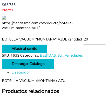
$
63,788
Ahorras
https://tiendasmg.com.co/producto/botella-
vacuum-montana-azul/
BOTELLA VACUUM "MONTANA" AZUL cantidad
Añadir al carrito
SKU:
T632
Categorías:
BEBIDAS
,
Sur
,
Variedades
Descargar Catalogo
Descripción
BOTELLA VACUUM «MONTANA» AZUL
Productos relacionados