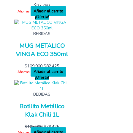
$
27,790
Añadir al carrito
Ahorras
¡Oferta!
BEBIDAS
MUG METALICO
VINGA ECO 350ml
$
109,900
$
82,425
Añadir al carrito
Ahorras
¡Oferta!
BEBIDAS
Botilito Metálico
Klak Chili 1L
$
105,900
$
79,425
Añadir al carrito
Ahorras