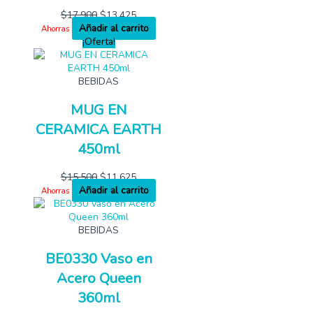
$
17,900
$
13,425
Añadir al carrito
Ahorras
¡Oferta!
BEBIDAS
MUG EN
CERAMICA EARTH
450ml
$
15,500
$
11,625
Añadir al carrito
Ahorras
BEBIDAS
BE0330 Vaso en
Acero Queen
360ml