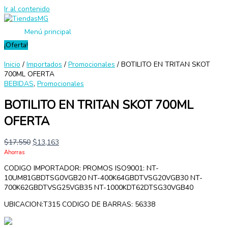
Ir al contenido
Menú principal
¡Oferta!
Inicio
/
Importados
/
Promocionales
/ BOTILITO EN TRITAN SKOT
700ML OFERTA
BEBIDAS
,
Promocionales
BOTILITO EN TRITAN SKOT 700ML
OFERTA
$
17,550
$
13,163
Ahorras
CODIGO IMPORTADOR: PROMOS ISO9001: NT-
10UM81GBDTSG0VGB20 NT-400K64GBDTVSG20VGB30 NT-
700K62GBDTVSG25VGB35 NT-1000KDT62DTSG30VGB40
UBICACION:T315 CODIGO DE BARRAS: 56338