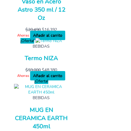
Vaso en Acero
Astro 350 ml / 12
Oz
$
20,490
$
16,392
Añadir al carrito
Ahorras
¡Oferta!
BEBIDAS
Termo NIZA
$
59,000
$
48,380
Añadir al carrito
Ahorras
¡Oferta!
BEBIDAS
MUG EN
CERAMICA EARTH
450ml