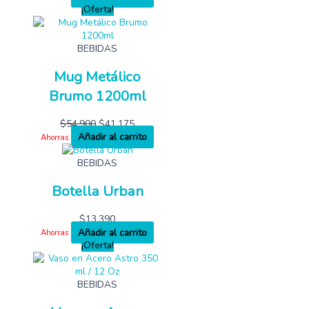
¡Oferta!
BEBIDAS
Mug Metálico
Brumo 1200ml
$
54,900
$
41,175
Añadir al carrito
Ahorras
BEBIDAS
Botella Urban
$
13,390
Añadir al carrito
Ahorras
¡Oferta!
BEBIDAS