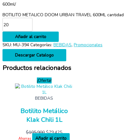
600ml/
BOTILITO METALICO DOOM URBAN TRAVEL 600ML cantidad
Añadir al carrito
SKU:
MU-394
Categorías:
BEBIDAS
,
Promocionales
Descargar Catalogo
Productos relacionados
¡Oferta!
BEBIDAS
Botilito Metálico
Klak Chili 1L
$
105,900
$
79,425
Añadir al carrito
Ahorras