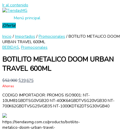
Ir al contenido
Menú principal
¡Oferta!
Inicio
/
Importados
/
Promocionales
/ BOTILITO METALICO DOOM
URBAN TRAVEL 600ML
BEBIDAS
,
Promocionales
BOTILITO METALICO DOOM URBAN
TRAVEL 600ML
$
52,900
$
39,675
Ahorras
CODIGO IMPORTADOR: PROMOS ISO9001: NT-
10UM81GBDTSG0VGB20 NT-400K64GBDTVSG20VGB30 NT-
700K62GBDTVSG25VGB35 NT-1000KDT62DTSG30VGB40
https://tiendasmg.com.co/producto/botilito-
metalico-doom-urban-travel-