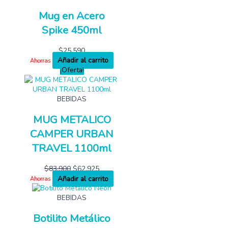
Mug en Acero
Spike 450ml
$
25,590
Añadir al carrito
Ahorras
¡Oferta!
BEBIDAS
MUG METALICO
CAMPER URBAN
TRAVEL 1100ml
$
83,900
$
62,925
Añadir al carrito
Ahorras
BEBIDAS
Botilito Metálico