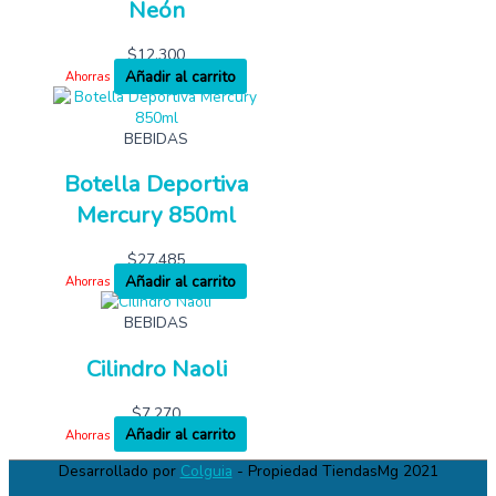
Neón
$
12,300
Añadir al carrito
Ahorras
BEBIDAS
Botella Deportiva
Mercury 850ml
$
27,485
Añadir al carrito
Ahorras
BEBIDAS
Cilindro Naoli
$
7,270
Añadir al carrito
Ahorras
Desarrollado por
Colguia
- Propiedad TiendasMg 2021