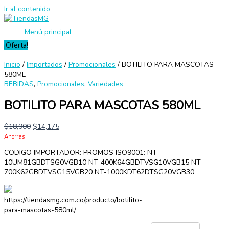
Ir al contenido
Menú principal
¡Oferta!
Inicio
/
Importados
/
Promocionales
/ BOTILITO PARA MASCOTAS
580ML
BEBIDAS
,
Promocionales
,
Variedades
BOTILITO PARA MASCOTAS 580ML
$
18,900
$
14,175
Ahorras
CODIGO IMPORTADOR: PROMOS ISO9001: NT-
10UM81GBDTSG0VGB10 NT-400K64GBDTVSG10VGB15 NT-
700K62GBDTVSG15VGB20 NT-1000KDT62DTSG20VGB30
https://tiendasmg.com.co/producto/botilito-
para-mascotas-580ml/