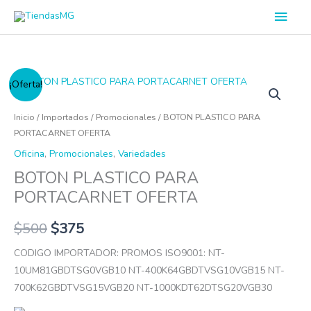
Ir
Men
al
princ
contenido
BOTON
¡Oferta!
PLASTICO
PARA
Inicio
/
Importados
/
Promocionales
/ BOTON PLASTICO PARA
PORTACARNET
PORTACARNET OFERTA
OFERTA
Oficina
,
Promocionales
,
Variedades
cantidad
BOTON PLASTICO PARA
PORTACARNET OFERTA
$
500
$
375
CODIGO IMPORTADOR: PROMOS ISO9001: NT-
10UM81GBDTSG0VGB10 NT-400K64GBDTVSG10VGB15 NT-
700K62GBDTVSG15VGB20 NT-1000KDT62DTSG20VGB30