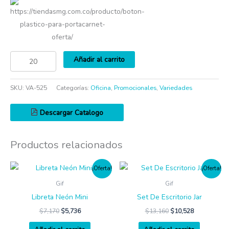
https://tiendasmg.com.co/producto/boton-
plastico-para-portacarnet-
oferta/
Añadir al carrito
SKU:
VA-525
Categorías:
Oficina
,
Promocionales
,
Variedades
Descargar Catalogo
Productos relacionados
¡Oferta!
¡Oferta!
Gif
Gif
Libreta Neón Mini
Set De Escritorio Jar
$
7,170
$
5,736
$
13,160
$
10,528