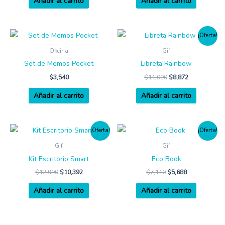
Añadir al carrito
Añadir al carrito
¡Oferta!
Oficina
Gif
Set de Memos Pocket
Libreta Rainbow
$
3,540
$
11,090
$
8,872
Añadir al carrito
Añadir al carrito
¡Oferta!
¡Oferta!
Gif
Gif
Kit Escritorio Smart
Eco Book
$
12,990
$
10,392
$
7,110
$
5,688
Añadir al carrito
Añadir al carrito