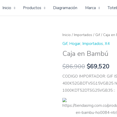
Inicio
Productos
Diagramación
Marca
Tote
Caja
Inicio
/
Importados
/
Gif
/ Caja en
en
Gif
,
Hogar
,
Importados
,
X4
Bambú
Caja en Bambú
cantidad
$
86,900
$
69,520
CODIGO IMPORTADOR: GIF 
400K52GBDTVSG15VGB25 N
1000KDT52DTSG25VGB35 ::
https://tiendasmg.com.co/produ
en-bambu-ho0084-ntr/