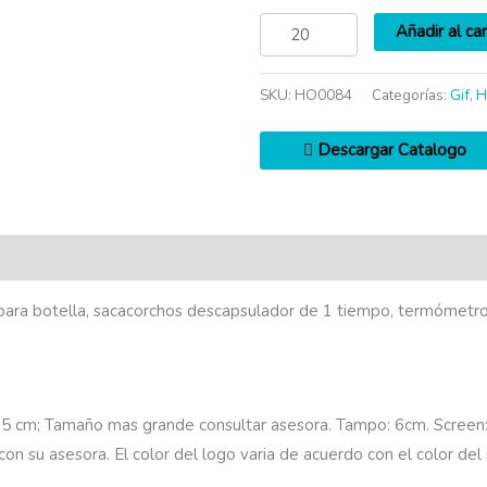
Añadir al car
SKU:
HO0084
Categorías:
Gif
,
H
Descargar Catalogo
para botella, sacacorchos descapsulador de 1 tiempo, termómetro
×5 cm; Tamaño mas grande consultar asesora. Tampo: 6cm. Screen
con su asesora. El color del logo varia de acuerdo con el color de