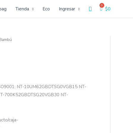
Buscar
bag
Tienda
Eco
Ingresar
$
0
 Bambú
ISO9001: NT-10UM62GBDTSG0VGB15 NT-
T-700K52GBDTSG20VGB30 NT-
cto/caja-