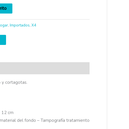
rito
ogar
,
Importados
,
X4
 y cortagotas.
: 12 cm
l material del fondo – Tampografía tratamiento