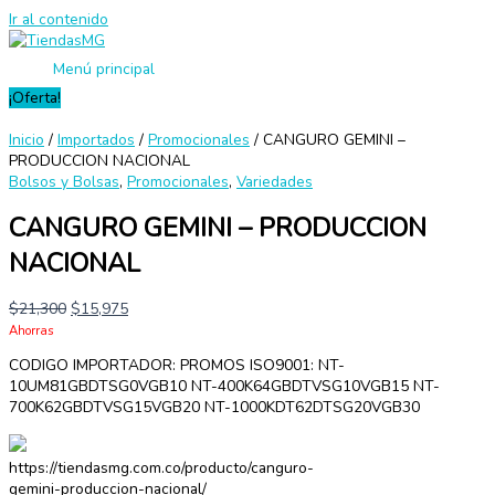
Ir al contenido
Menú principal
¡Oferta!
Inicio
/
Importados
/
Promocionales
/ CANGURO GEMINI –
PRODUCCION NACIONAL
Bolsos y Bolsas
,
Promocionales
,
Variedades
CANGURO GEMINI – PRODUCCION
NACIONAL
$
21,300
$
15,975
Ahorras
CODIGO IMPORTADOR: PROMOS ISO9001: NT-
10UM81GBDTSG0VGB10 NT-400K64GBDTVSG10VGB15 NT-
700K62GBDTVSG15VGB20 NT-1000KDT62DTSG20VGB30
https://tiendasmg.com.co/producto/canguro-
gemini-produccion-nacional/