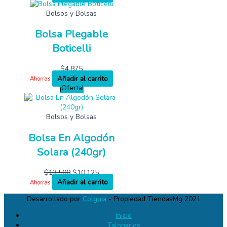
Bolsos y Bolsas
Bolsa Plegable
Boticelli
$
4,875
Añadir al carrito
Ahorras
¡Oferta!
Bolsos y Bolsas
Bolsa En Algodón
Solara (240gr)
$
13,500
$
10,125
Añadir al carrito
Ahorras
Desarrollado por
Colguia
- Propiedad TiendasMg 2021
Inicio
Talonarios