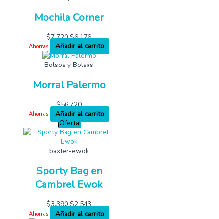
Mochila Corner
$
7,720
$
6,176
Añadir al carrito
Ahorras
Bolsos y Bolsas
Morral Palermo
$
56,720
Añadir al carrito
Ahorras
¡Oferta!
baxter-ewok
Sporty Bag en
Cambrel Ewok
$
3,390
$
2,543
Añadir al carrito
Ahorras