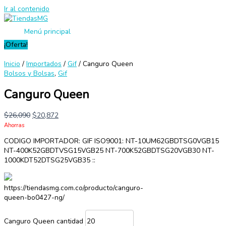
Ir al contenido
Menú principal
¡Oferta!
Inicio
/
Importados
/
Gif
/ Canguro Queen
Bolsos y Bolsas
,
Gif
Canguro Queen
$
26,090
$
20,872
Ahorras
CODIGO IMPORTADOR: GIF ISO9001: NT-10UM62GBDTSG0VGB15
NT-400K52GBDTVSG15VGB25 NT-700K52GBDTSG20VGB30 NT-
1000KDT52DTSG25VGB35 ::
https://tiendasmg.com.co/producto/canguro-
queen-bo0427-ng/
Canguro Queen cantidad