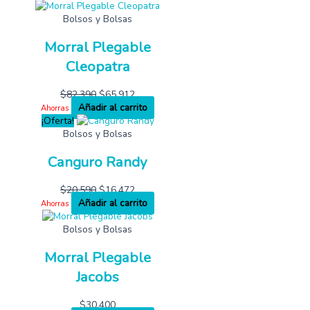
Bolsos y Bolsas
Morral Plegable
Cleopatra
$
82,390
$
65,912
Añadir al carrito
Ahorras
¡Oferta!
Bolsos y Bolsas
Canguro Randy
$
20,590
$
16,472
Añadir al carrito
Ahorras
Bolsos y Bolsas
Morral Plegable
Jacobs
$
30,400