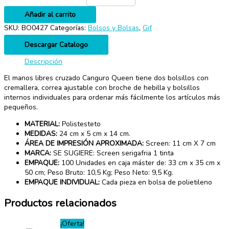
Añadir al carrito
SKU:
BO0427
Categorías:
Bolsos y Bolsas
,
Gif
Descargar Catalogo
Descripción
El manos libres cruzado Canguro Queen tiene dos bolsillos con
cremallera, correa ajustable con broche de hebilla y bolsillos
internos individuales para ordenar más fácilmente los artículos más
pequeños.
MATERIAL:
Polistesteto
MEDIDAS:
24 cm x 5 cm x 14 cm.
ÁREA DE IMPRESIÓN APROXIMADA:
Screen: 11 cm X 7 cm
MARCA:
SE SUGIERE: Screen serigafria 1 tinta
EMPAQUE:
100 Unidades en caja máster de: 33 cm x 35 cm x
50 cm; Peso Bruto: 10,5 Kg; Peso Neto: 9,5 Kg.
EMPAQUE INDIVIDUAL:
Cada pieza en bolsa de polietileno
Productos relacionados
¡Oferta!