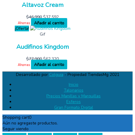
Altavoz Cream
$
46,990
$
37,592
Añadir al carrito
Ahorras
¡Oferta!
Gif
Audifinos Kingdom
$
77,900
$
62,320
Añadir al carrito
Ahorras
Desarrollado por
Colguia
- Propiedad TiendasMg 2021
Inicio
Talonarios
Precios Manillas y Marquillas
Esferos
Gran Formato Digital
Shopping cart
0
Aún no agregaste productos.
Seguir viendo