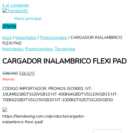
Ir al contenido
Menú principal
¡Oferta!
Inicio
/
Importados
/
Promocionales
/ CARGADOR INALAMBRICO
FLEXI PAD
Importados
,
Promocionales
,
Tecnologia
CARGADOR INALAMBRICO FLEXI PAD
$
88,900
$
66,675
Ahorras
CODIGO IMPORTADOR: PROMOS ISO9001: NT-
10UM81GBDTSG0VGB10 NT-400K64GBDTVSG10VGB15 NT-
700K62GBDTVSG15VGB20 NT-1000KDT62DTSG20VGB30
https://tiendasmg.com.co/producto/cargador-
inalambrico-flexi-pad/