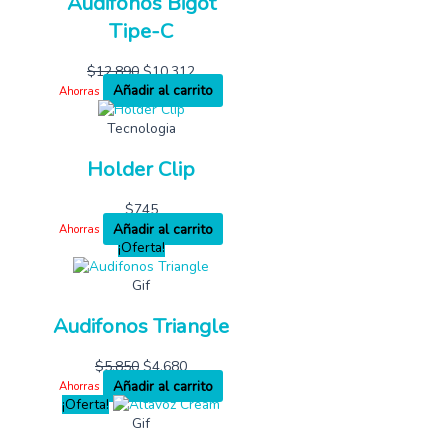
Audifonos Bigot
Tipe-C
$
12,890
$
10,312
Añadir al carrito
Ahorras
Tecnologia
Holder Clip
$
745
Añadir al carrito
Ahorras
¡Oferta!
Gif
Audifonos Triangle
$
5,850
$
4,680
Añadir al carrito
Ahorras
¡Oferta!
Gif