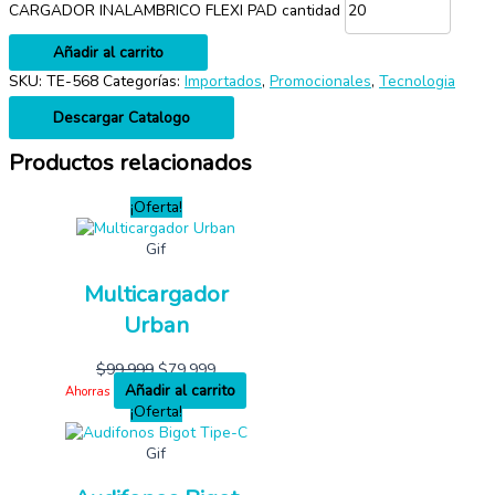
CARGADOR INALAMBRICO FLEXI PAD cantidad
Añadir al carrito
SKU:
TE-568
Categorías:
Importados
,
Promocionales
,
Tecnologia
Descargar Catalogo
Productos relacionados
¡Oferta!
Gif
Multicargador
Urban
$
99,999
$
79,999
Añadir al carrito
Ahorras
¡Oferta!
Gif