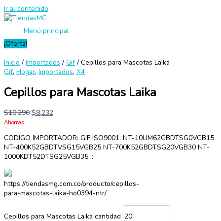
Ir al contenido
Menú principal
¡Oferta!
Inicio
/
Importados
/
Gif
/ Cepillos para Mascotas Laika
Gif
,
Hogar
,
Importados
,
X4
Cepillos para Mascotas Laika
$
10,290
$
8,232
Ahorras
CODIGO IMPORTADOR: GIF ISO9001: NT-10UM62GBDTSG0VGB15
NT-400K52GBDTVSG15VGB25 NT-700K52GBDTSG20VGB30 NT-
1000KDT52DTSG25VGB35 ::
https://tiendasmg.com.co/producto/cepillos-
para-mascotas-laika-ho0394-ntr/
Cepillos para Mascotas Laika cantidad