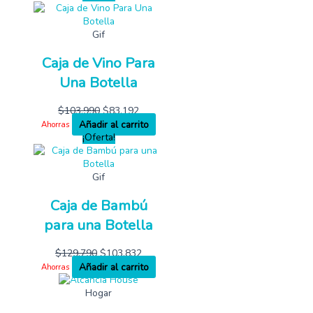
Gif
Caja de Vino Para
Una Botella
$
103,990
$
83,192
Añadir al carrito
Ahorras
¡Oferta!
Gif
Caja de Bambú
para una Botella
$
129,790
$
103,832
Añadir al carrito
Ahorras
Hogar