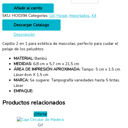
Añadir al carrito
SKU:
HO0394
Categorías:
Gif
,
Hogar
,
Importados
,
X4
Descargar Catalogo
Descripción
Cepillo 2 en 1 para estética de mascotas, perfecto para cuidar el
pelaje de los peluditos.
MATERIAL:
Bambú
MEDIDAS:
6,8 cm x 5,7 cm x 21,5 cm
ÁREA DE IMPRESIÓN APROXIMADA:
Tampo: 5 cm x 1,5 cm.
Láser:4cm X 1,5 cm
MARCA:
Se sugiere: Tampografía variedades hasta 5 tintas.
Láser
EMPAQUE:
Productos relacionados
¡Oferta!
Gif