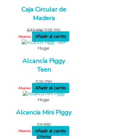
Caja Circular de
Madera
$
72,990
$
58,392
Añadir al carrito
Ahorras
Hogar
Alcancía Piggy
Teen
$
26,790
Añadir al carrito
Ahorras
Hogar
Alcancia Mini Piggy
$
9,990
Añadir al carrito
Ahorras
¡Oferta!