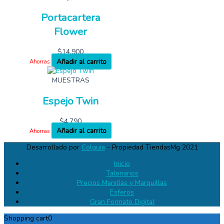
Portacartera
Flower
$
14,900
Añadir al carrito
Ahorras
MUESTRAS
Espejo Twin
$
4,790
Añadir al carrito
Ahorras
Desarrollado por
Colguia
- Propiedad TiendasMg 2021
Inicio
Talonarios
Precios Manillas y Marquillas
Esferos
Gran Formato Digital
Shopping cart
0