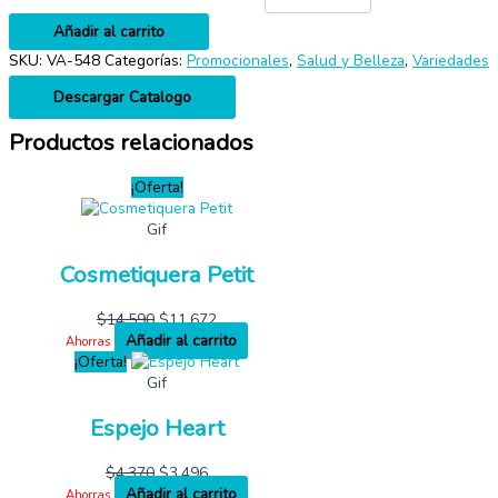
Añadir al carrito
SKU:
VA-548
Categorías:
Promocionales
,
Salud y Belleza
,
Variedades
Descargar Catalogo
Productos relacionados
¡Oferta!
Gif
Cosmetiquera Petit
$
14,590
$
11,672
Añadir al carrito
Ahorras
¡Oferta!
Gif
Espejo Heart
$
4,370
$
3,496
Añadir al carrito
Ahorras