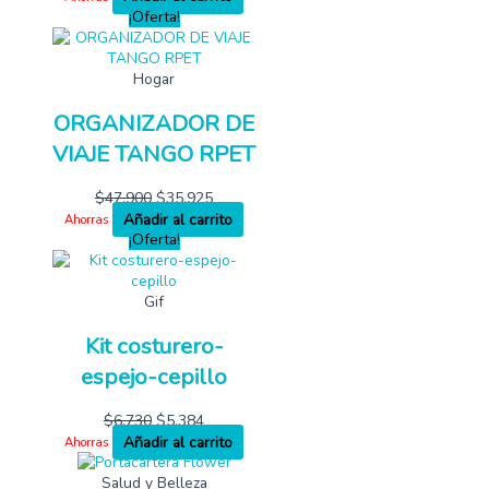
¡Oferta!
Hogar
ORGANIZADOR DE
VIAJE TANGO RPET
$
47,900
$
35,925
Añadir al carrito
Ahorras
¡Oferta!
Gif
Kit costurero-
espejo-cepillo
$
6,730
$
5,384
Añadir al carrito
Ahorras
Salud y Belleza