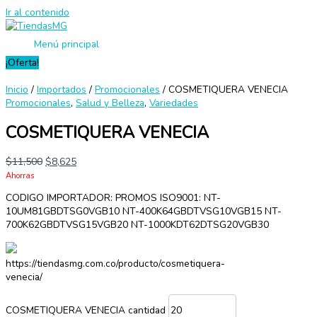
Ir al contenido
Menú principal
¡Oferta!
Inicio
/
Importados
/
Promocionales
/ COSMETIQUERA VENECIA
Promocionales
,
Salud y Belleza
,
Variedades
COSMETIQUERA VENECIA
$
11,500
$
8,625
Ahorras
CODIGO IMPORTADOR: PROMOS ISO9001: NT-
10UM81GBDTSG0VGB10 NT-400K64GBDTVSG10VGB15 NT-
700K62GBDTVSG15VGB20 NT-1000KDT62DTSG20VGB30
https://tiendasmg.com.co/producto/cosmetiquera-
venecia/
COSMETIQUERA VENECIA cantidad