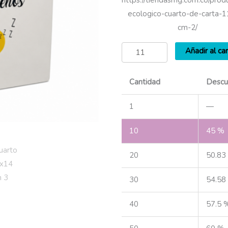
https://tiendasmg.com.co/prod
ecologico-cuarto-de-carta-
cm-2/
Añadir al car
Cantidad
Descu
1
—
10
45 %
20
50.83
30
54.58
40
57.5 