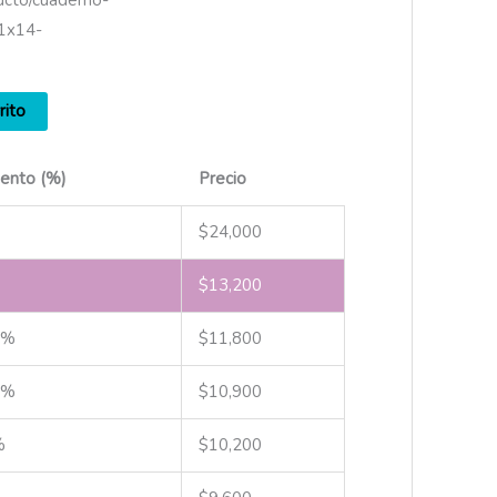
ucto/cuaderno-
11x14-
rito
ento (%)
Precio
$
24,000
$
13,200
 %
$
11,800
 %
$
10,900
%
$
10,200