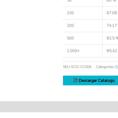
50
60 %
100
67.08
200
74.17
500
82.5 
1.000+
85.42
SKU:
ECO-CC004
Categorías:
C
Descargar Catalogo