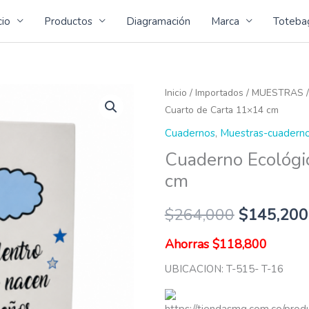
cio
Productos
Diagramación
Marca
Toteba
Cuaderno
Inicio
/
Importados
/
MUESTRAS
Cuarto de Carta 11×14 cm
Ecológico
Cuarto
Cuadernos
,
Muestras-cuadern
de
Cuaderno Ecológi
Carta
cm
11x14
cm
$
264,000
$
145,200
cantidad
Ahorras
$
118,800
UBICACION: T-515- T-16