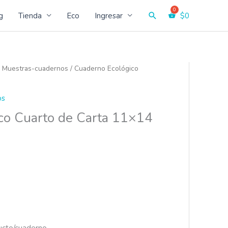
Buscar
g
Tienda
Eco
Ingresar
$
0
/
Muestras-cuadernos
/ Cuaderno Ecológico
os
co Cuarto de Carta 11×14