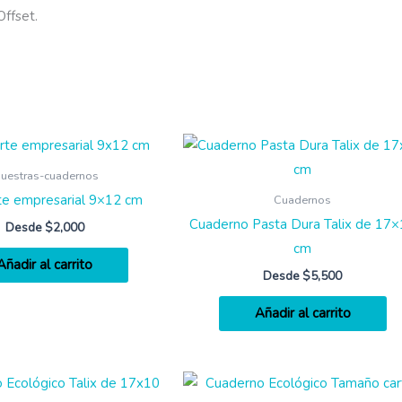
ffset.
uestras-cuadernos
te empresarial 9×12 cm
Cuadernos
Cuaderno Pasta Dura Talix de 17
Desde
$
2,000
cm
Añadir al carrito
Desde
$
5,500
Añadir al carrito