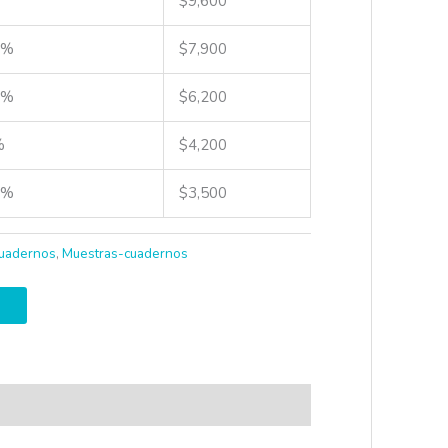
$
9,600
 %
$
7,900
 %
$
6,200
%
$
4,200
 %
$
3,500
uadernos
,
Muestras-cuadernos