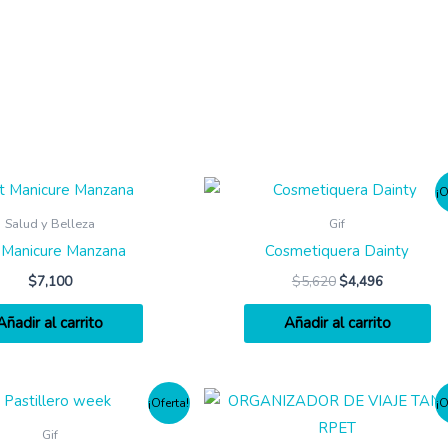
¡O
Salud y Belleza
Gif
 Manicure Manzana
Cosmetiquera Dainty
$
7,100
$
5,620
$
4,496
Añadir al carrito
Añadir al carrito
¡Oferta!
¡O
Gif