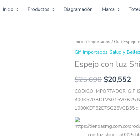
Inicio
Productos
Diagramación
Marca
Tote
Espejo
Inicio
/
Importados
/
Gif
/ Espejo c
con
Gif
,
Importados
,
Salud y Belle
luz
Espejo con luz Sh
Shine
cantidad
$
25,690
$
20,552
CODIGO IMPORTADOR: GIF 
400K52GBDTVSG15VGB25 N
1000KDT52DTSG25VGB35 ::
https://tiendasmg.com.co/prod
con-luz-shine-sa0315-bl