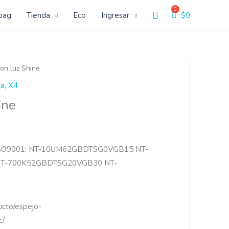
Buscar
bag
Tienda
Eco
Ingresar
$
0
on luz Shine
za
,
X4
ine
ISO9001: NT-10UM62GBDTSG0VGB15 NT-
T-700K52GBDTSG20VGB30 NT-
ucto/espejo-
c/