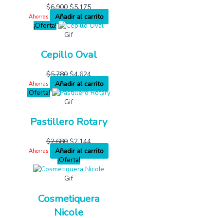
$
6,900
$
5,175
Añadir al carrito
Ahorras
¡Oferta!
Gif
Cepillo Oval
$
5,780
$
4,624
Añadir al carrito
Ahorras
¡Oferta!
Gif
Pastillero Rotary
$
2,680
$
2,144
Añadir al carrito
Ahorras
¡Oferta!
Gif
Cosmetiquera
Nicole