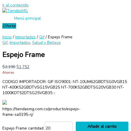
Ir al contenido
Menú principal
¡Oferta!
Inicio
/
Importados
/
Gif
/ Espejo Frame
Gif
,
Importados
,
Salud y Belleza
Espejo Frame
$
2,190
$
1,752
Ahorras
CODIGO IMPORTADOR: GIF ISO9001: NT-10UM62GBDTSG0VGB15
NT-400K52GBDTVSG15VGB25 NT-700K52GBDTSG20VGB30 NT-
1000KDT52DTSG25VGB35 ::
https://tiendasmg.com.co/producto/espejo-
frame-sa0195-rj/
Añadir al carrito
Espejo Frame cantidad