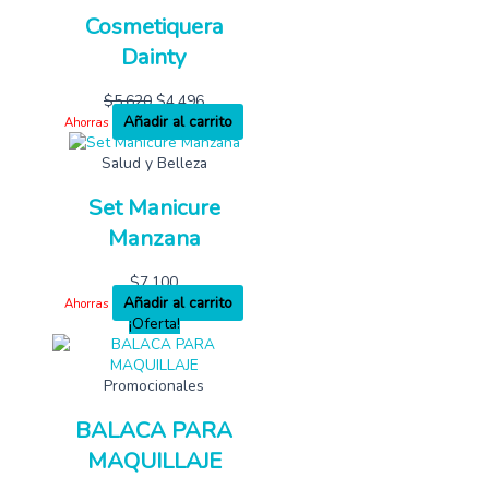
Cosmetiquera
Dainty
$
5,620
$
4,496
Añadir al carrito
Ahorras
Salud y Belleza
Set Manicure
Manzana
$
7,100
Añadir al carrito
Ahorras
¡Oferta!
Promocionales
BALACA PARA
MAQUILLAJE